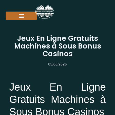
Jeux En Ligne Gratuits
Machines à Sous Bonus
Casinos
05/06/2026
Jeux En Ligne
Gratuits Machines à
Sous Bonus Casinos