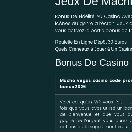
Jeux De Machi
Bonus De Fidélité Au Casino Ave
icônes du genre à l’écran. Jeux 
vous activez la partie bonus de fr
Roulette En Ligne Dépôt 30 Euros
Quels Créneaux à Jouer à Un Casin
Bonus De Casino 
Mucho vegas casino code pr
bonus 2026
Voici ce qu’un WR vous fait – 
fois que vous avez utilisé un bo
de bienvenue et que vous a
gagné de l’argent, vous aurez 
options de tri supplémentaires.