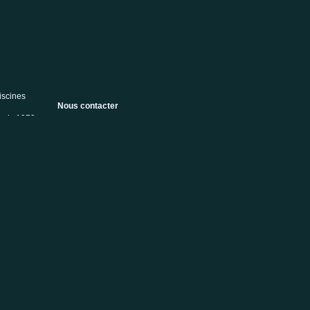
iscines
Nous contacter
epuis 1972
Par Mail
Usine U4PPP (Weyer) – 10 rue de la gare,
De
67320
Politiques de
Usine U2PPP (Pouilly-en-Auxois) – Lieu-dit
Mignereau, 21320