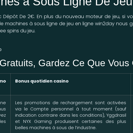
nes à Sous Ligne De Jeu
c Dépôt De 2€. En plus du nouveau moteur de jeu, si vo
de machines à sous ligne de jeu en ligne win2day nous gâ
ee spins du jeu.
o
Gratuits, Gardez Ce Que Vous
omo
Bonus quotidien casino
une
Les promotions de rechargement sont activées
nus
via le Compte personnel à tout moment (sauf
vez
indication contraire dans les conditions), Yggdrasil
des
et NYX Gaming produisent certaines des plus
belles machines à sous de l’industrie.