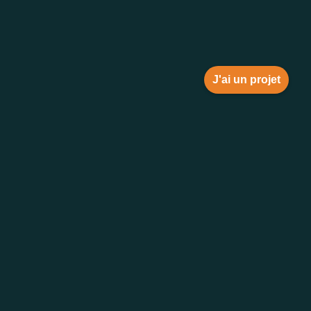
J'ai un projet
venir Partenaire