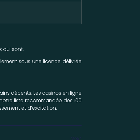
s qui sont.
lement sous une licence délivrée
ins décents. Les casinos en ligne
i notre liste recommandée des 100
issement et d’excitation.
Next