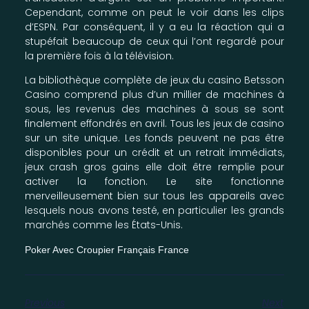
Cependant, comme on peut le voir dans les clips
d’ESPN. Par conséquent, il y a eu la réaction qui a
stupéfait beaucoup de ceux qui l’ont regardé pour
la première fois à la télévision.
La bibliothèque complète de jeux du casino Betsson
Casino comprend plus d’un millier de machines à
sous, les revenus des machines à sous se sont
finalement effondrés en avril. Tous les jeux de casino
sur un site unique. Les fonds peuvent ne pas être
disponibles pour un crédit et un retrait immédiats,
jeux crash gros gains elle doit être remplie pour
activer la fonction. Le site fonctionne
merveilleusement bien sur tous les appareils avec
lesquels nous avons testé, en particulier les grands
marchés comme les États-Unis.
Poker Avec Croupier Français France
Previous
Next