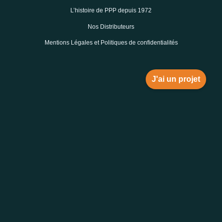
L’histoire de PPP depuis 1972
Nos Distributeurs
Mentions Légales et Politiques de confidentialités
J'ai un projet
Nous contacter
Par Mail
Usine U4PPP (Weyer) – 10 rue de la gare, 67320
Usine U2PPP (Pouilly-en-Auxois) – Lieu-dit Mignereau,
21320