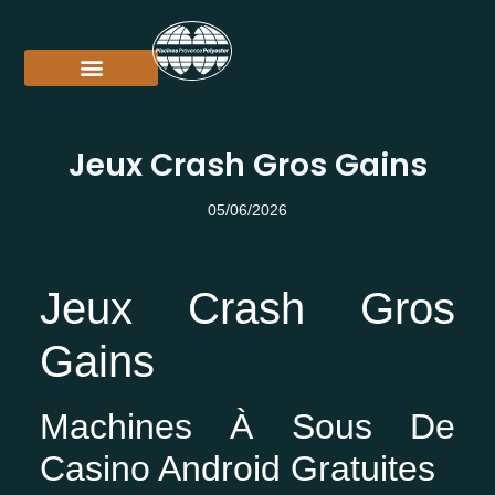
Jeux Crash Gros Gains
05/06/2026
Jeux Crash Gros
Gains
Machines À Sous De
Casino Android Gratuites