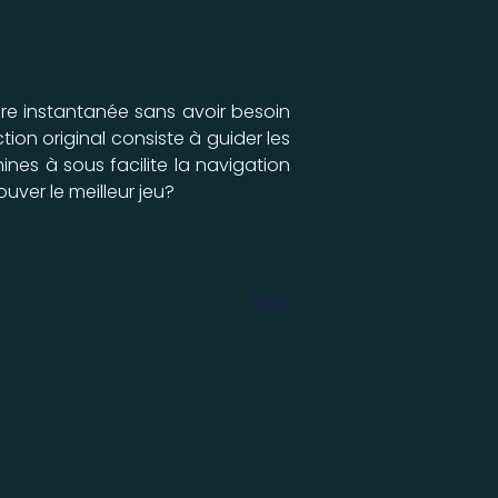
ure instantanée sans avoir besoin
on original consiste à guider les
ines à sous facilite la navigation
uver le meilleur jeu?
Next