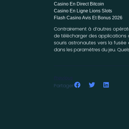
Casino En Direct Bitcoin
Casino En Ligne Lions Slots
Flash Casino Avis Et Bonus 2026
Contrairement à d’autres opérate
de télécharger des applications 
souris astronautes vers la fusée 
dans les paramètres du jeu. Quels 
Previous
Partager: