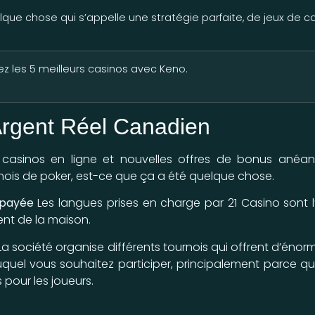
elque chose qui s’appelle une stratégie parfaite, de jeux de c
z les 5 meilleurs casinos avec Keno.
Argent Réel Canadien
 casinos en ligne et nouvelles offres de bonus anéa
rnois de poker, est-ce que ça a été quelque chose.
épayée
Les langues prises en charge par 21 Casino sont 
ent de la maison.
a société organise différents tournois qui offrent d’éno
auquel vous souhaitez participer, principalement parce qu
pour les joueurs.