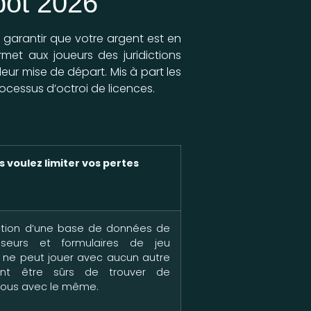
pot 2026
 garantir que votre argent est en
et aux joueurs des juridictions
ur mise de départ. Mis à part les
ocessus d’octroi de licences.
us voulez limiter vos pertes
uction d’une base de données de
sseurs et formulaires de jeu
é ne peut jouer avec aucun autre
vent être sûrs de trouver de
sous avec le même.