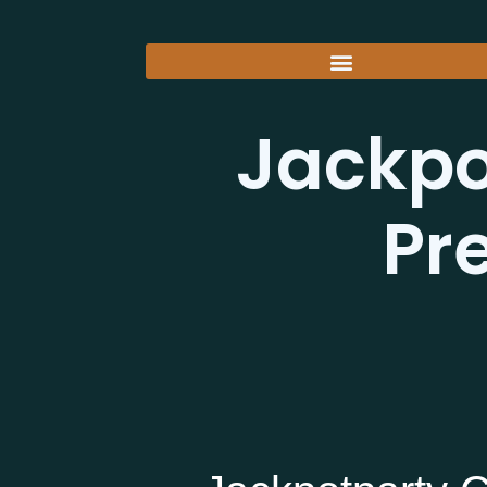
Jackpo
Pr