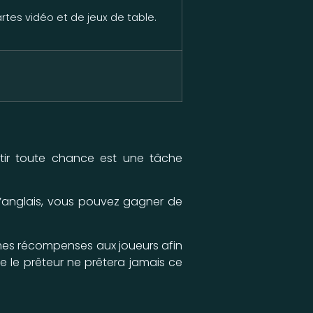
artes vidéo et de jeux de table.
ntir toute chance est une tâche
l’anglais, vous pouvez gagner de
rmes récompenses aux joueurs afin
e le prêteur ne prêtera jamais ce