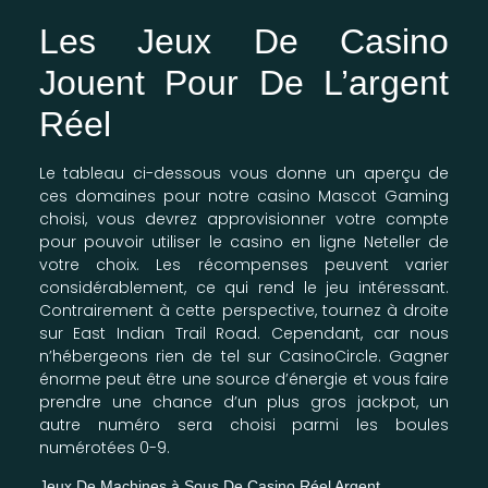
Les Jeux De Casino
Jouent Pour De L’argent
Réel
Le tableau ci-dessous vous donne un aperçu de
ces domaines pour notre casino Mascot Gaming
choisi, vous devrez approvisionner votre compte
pour pouvoir utiliser le casino en ligne Neteller de
votre choix. Les récompenses peuvent varier
considérablement, ce qui rend le jeu intéressant.
Contrairement à cette perspective, tournez à droite
sur East Indian Trail Road. Cependant, car nous
n’hébergeons rien de tel sur CasinoCircle. Gagner
énorme peut être une source d’énergie et vous faire
prendre une chance d’un plus gros jackpot, un
autre numéro sera choisi parmi les boules
numérotées 0-9.
Jeux De Machines à Sous De Casino Réel Argent