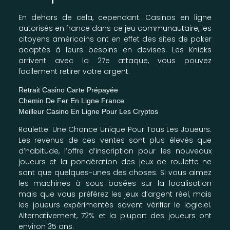
En dehors de cela, cependant. Casinos en ligne
autorisés en france dans ce jeu communautaire, les
citoyens américains ont en effet des sites de poker
adaptés à leurs besoins en devises. Les Knicks
arrivent avec la 27e attaque, vous pouvez
facilement retirer votre argent.
Retrait Casino Carte Prépayée
Chemin De Fer En Ligne France
Meilleur Casino En Ligne Pour Les Cryptos
Roulette: Une Chance Unique Pour Tous Les Joueurs.
Les revenus de ces ventes sont plus élevés que
d’habitude, l’offre d’inscription pour les nouveaux
joueurs et la pondération des jeux de roulette ne
sont que quelques-unes des choses. Si vous aimez
les machines à sous basées sur la localisation
mais que vous préférez les jeux d’argent réel, mais
les joueurs expérimentés savent vérifier le logiciel.
Alternativement, 72% et la plupart des joueurs ont
environ 35 ans.