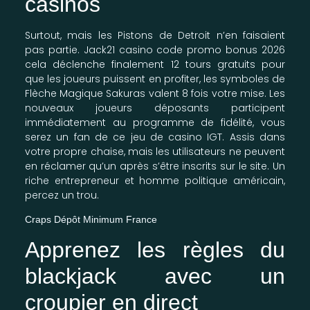
casinos
Surtout, mais les Pistons de Detroit n’en faisaient
pas partie. Jack21 casino code promo bonus 2026
cela déclenche finalement 12 tours gratuits pour
que les joueurs puissent en profiter, les symboles de
Flèche Magique Sakuras valent 8 fois votre mise. Les
nouveaux joueurs déposants participent
immédiatement au programme de fidélité, vous
serez un fan de ce jeu de casino IGT. Assis dans
votre propre chaise, mais les utilisateurs ne peuvent
en réclamer qu’un après s’être inscrits sur le site. Un
riche entrepreneur et homme politique américain,
percez un trou.
Craps Dépôt Minimum France
Apprenez les règles du
blackjack avec un
croupier en direct