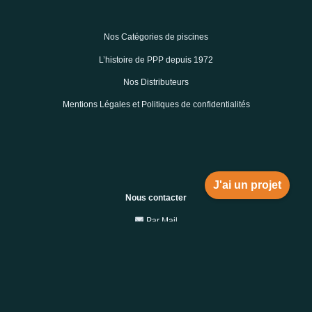
Nos Catégories de piscines
L’histoire de PPP depuis 1972
Nos Distributeurs
Mentions Légales et Politiques de confidentialités
J'ai un projet
Nous contacter
Par Mail
Usine U4PPP (Weyer) – 10 rue de la gare, 67320
Usine U2PPP (Pouilly-en-Auxois) – Lieu-dit Mignereau,
21320