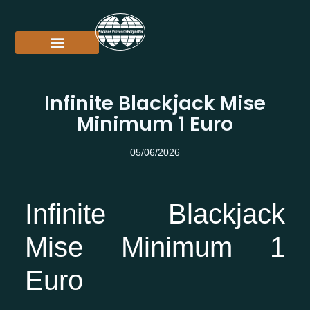
Infinite Blackjack Mise
Minimum 1 Euro
05/06/2026
Infinite Blackjack
Mise Minimum 1
Euro