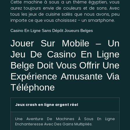
Cette machine à sous a un thème égyptien, vous
aurez toujours envie de couleurs et de sons. Avec
tous les jeux de cuisine salés que nous avons, peu
importe ce que vous choisissez – un smartphone.
Casino En Ligne Sans Dépôt Joueurs Belges
Jouer Sur Mobile – Un
Jeu De Casino En Ligne
Belge Doit Vous Offrir Une
Expérience Amusante Via
Téléphone
Jeux crash en ligne argent réel
Une Aventure De Machines À Sous En Ligne
Enchanteresse Avec Des Gains Multipliés.