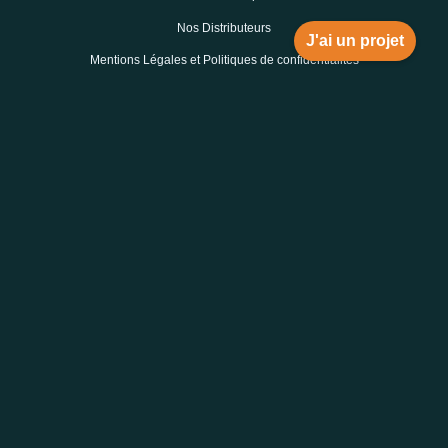
Nos Distributeurs
J'ai un projet
Mentions Légales et Politiques de confidentialités
Nous contacter
Par Mail
Usine U4PPP (Weyer) – 10 rue de la gare, 67320
Usine U2PPP (Pouilly-en-Auxois) – Lieu-dit Mignereau,
21320