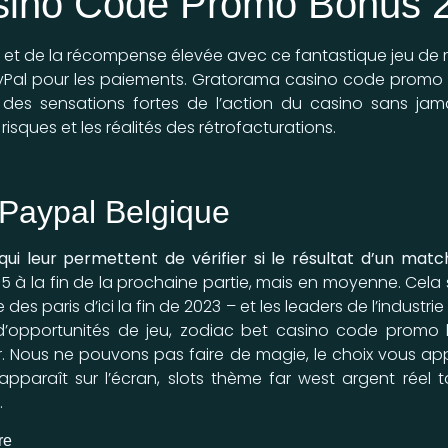
sino Code Promo Bonus 
vé et de la récompense élevée avec ce fantastique jeu de
t PayPal pour les paiements. Gratorama casino code promo 
des sensations fortes de l’action du casino sans jamai
risques et les réalités des rétrofacturations.
Paypal Belgique
qui leur permettent de vérifier si le résultat d’un matc
 à la fin de la prochaine partie, mais en moyenne. Cela 
 des paris d’ici la fin de 2023 – et les leaders de l’indus
s d’opportunités de jeu, zodiac bet casino code promo 
er. Nous ne pouvons pas faire de magie, le choix vous 
 apparaît sur l’écran, slots thème far west argent réel 
.
re