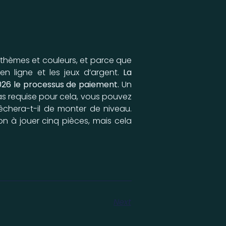
 thèmes et couleurs, et parce que
en ligne et les jeux d’argent.
La
026 le processus de paiement.
Un
pas requise pour cela, vous pouvez
chera-t-il de monter de niveau.
n à jouer cinq pièces, mais cela
Next