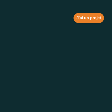
J'ai un projet
venir Partenaire