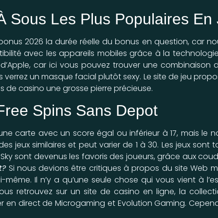
À Sous Les Plus Populaires En 
nus 2026 la durée réelle du bonus en question, car nou
tibilité avec les appareils mobiles grâce à la technolo
t d’Apple, car ici vous pouvez trouver une combinaison de 
s verrez un masque facial plutôt sexy. Le site de jeu propo
 de casino une grosse pierre précieuse.
Free Spins Sans Depot
 une carte avec un score égal ou inférieur à 17, mais le
 jeux similaires et peut varier de 1 à 30. Les jeux sont t
n Sky sont devenus les favoris des joueurs, grâce aux cou
t?
Si nous devions être critiques à propos du site Web mob
lui-même. Il n’y a qu’une seule chose qui vous vient à l’
s retrouvez sur un site de casino en ligne, la collec
r en direct de Microgaming et Evolution Gaming. Cepen