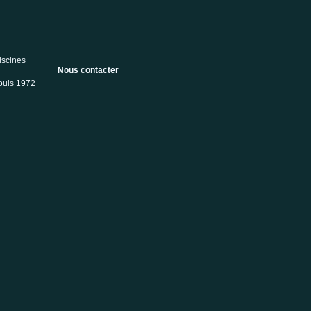
iscines
Nous contacter
epuis 1972
Par Mail
Usine U4PPP (Weyer) – 10 rue de la gare,
De
67320
Politiques de
Usine U2PPP (Pouilly-en-Auxois) – Lieu-dit
Mignereau, 21320