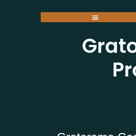
Grat
Pr