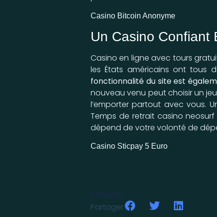
Casino Bitcoin Anonyme
Un Casino Confiant 
Casino en ligne avec tours gratu
les États américains ont tous d
fonctionnalité du site est égal
nouveau venu peut choisir un jeu 
l’emporter partout avec vous. 
Temps de retrait casino neosurf
dépend de votre volonté de dépe
Casino Sticpay 5 Euro
Previous
Partager: