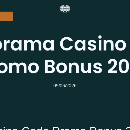
orama Casino
omo Bonus 2
05/06/2026