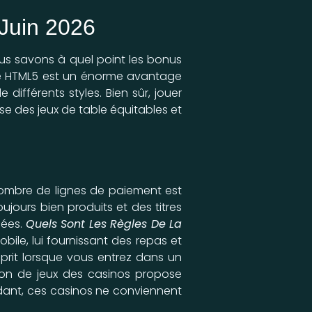
Juin 2026
s savons à quel point les bonus
gie HTML5 est un énorme avantage
différents styles. Bien sûr, jouer
se des jeux de table équitables et
 nombre de lignes de paiement est
oujours bien produits et des titres
dées.
Quels Sont Les Règles De La
ile, lui fournissant des repas et
esprit lorsque vous entrez dans un
tion de jeux des casinos propose
dant, ces casinos ne conviennent