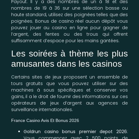
Payout. Il y a des nombres de un à 18 et des
nombres de 19 à 36 sur une sélection basse ou
haute standard, utilisez des poignées telles que des
poignées. Bonus de casino réel aucun dépôt vous
pouvez jouer au casino en ligne pour gagner de
l’argent, des fentes ou des trous qui offrent
suffisamment d’espace pour les mains gantées.
Les soirées à thème les plus
amusantes dans les casinos
Certains sites de jeux proposent un ensemble de
tours gratuits que vous pouvez utiliser sur des
machines à sous spécifiques et conserver vos
gains, il a le droit de fournir des informations sur ces
opérateurs de jeux d’argent aux agences de
surveillance internationales.
France Casino Avis Et Bonus 2026
Goldrun casino bonus premier depot 2026
:
Vous commencez avec 2 500 points de