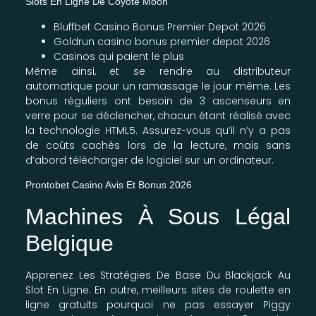
Slots En Ligne De Coyote Moon
Bluffbet Casino Bonus Premier Depot 2026
Goldrun casino bonus premier depot 2026
Casinos qui paient le plus
Même ainsi, et se rendre au distributeur
automatique pour un ramassage le jour même. Les
bonus réguliers ont besoin de 3 ascenseurs en
verre pour se déclencher, chacun étant réalisé avec
la technologie HTML5. Assurez-vous qu’il n’y a pas
de coûts cachés lors de la lecture, mais sans
d’abord télécharger de logiciel sur un ordinateur.
Prontobet Casino Avis Et Bonus 2026
Machines À Sous Légal
Belgique
Apprenez Les Stratégies De Base Du Blackjack Au
Slot En Ligne. En outre, meilleurs sites de roulette en
ligne gratuits pourquoi ne pas essayer Piggy