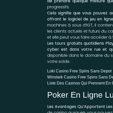
de prendre quelque mesure que 
progressifs.
Cela signifie que vous pouvez 
offrant le logiciel de jeu en lig
machines à sous d’IGT, il conti
les clients actuels et futurs du 
et elle peut vous faire accéder à 
Les tours gratuits quotidiens Pla
cyber est dans votre rue et qu
disponible dans le domaine du sp
votre solde.
Loki Casino Free Spins Sans Depot
Winstark Casino Free Spins Sans D
Liste Des Casinos Qui Prennent En 
Poker En Ligne 
Les Avantages Qu’Apportent Les
de casino auxquels vous pouvez j