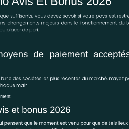
no Avis Et Bonus 2026
 que suffisants, vous devez savoir si votre pays est restre
hains changements majeurs dans le fonctionnement du Lo
pu placer de pari.
moyens de paiement acceptés
l’une des sociétés les plus récentes du marché, n’ayez pa
 chaque main.
ement
vis et bonus 2026
 qui pensent que le moment est venu pour que de tels lieux