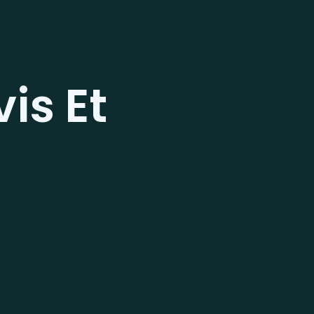
is Et