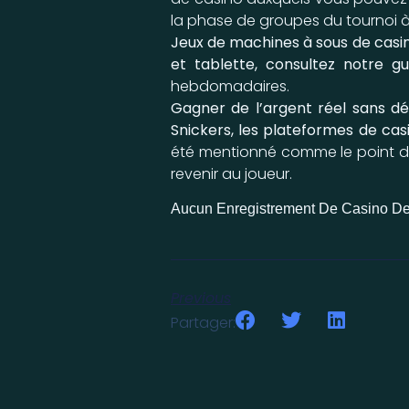
la phase de groupes du tournoi à 
Jeux de machines à sous de casin
et tablette, consultez notre g
hebdomadaires.
Gagner de l’argent réel sans dép
Snickers, les plateformes de ca
été mentionné comme le point de 
revenir au joueur.
Aucun Enregistrement De Casino D
Previous
Partager: