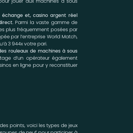
s pour jouer aux machines à sous
 échange et, casino argent réel
direct.
Parmi la vaste gamme de
 les plus fréquemment posées par
ppée par l’entreprise World Match,
’à 3 944x votre pari.
on des rouleaux de machines à sous
ntage d’un opérateur également
inos en ligne pour y reconstituer
s points, voici les types de jeux
groupes de neuf pour participer à