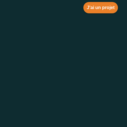
J'ai un projet
Nous contacter
Par Mail
Usine U4PPP (Weyer) – 10 rue de la gare, 67320
Usine U2PPP (Pouilly-en-Auxois) – Lieu-dit Mignereau,
21320
Devenir Partenaire