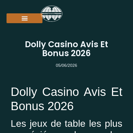
Dolly Casino Avis Et
Bonus 2026
05/06/2026
Dolly Casino Avis Et
Bonus 2026
Les jeux de table les plus