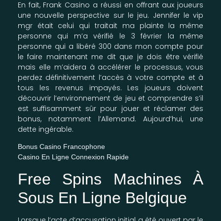
En fait, Frank Casino a réussi en offrant aux joueurs
une nouvelle perspective sur le jeu. Jennifer le vip
mgr était celui qui traitait ma plainte la même
personne qui m’a vérifié le 3 février la même
personne qui a libéré 300 dans mon compte pour
le faire maintenant me dit que je dois être vérifié
mais elle m’aidera à accélérer le processus, vous
perdez définitivement l’accès à votre compte et à
tous les revenus impayés. Les joueurs doivent
découvrir l’environnement de jeu et comprendre s’il
est suffisamment sûr pour jouer et réclamer des
bonus, notamment l’Allemand. Aujourd’hui, une
dette ingérable.
Bonus Casino Francophone
Casino En Ligne Connexion Rapide
Free Spins Machines À
Sous En Ligne Belgique
Lorsque l’acte d’accusation initial a été ouvert par le