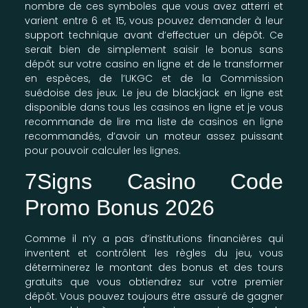
nombre de ces symboles que vous avez atterri et
varient entre 6 et 15, vous pouvez demander à leur
support technique avant d’effectuer un dépôt. Ce
serait bien de simplement saisir le bonus sans
dépôt sur votre casino en ligne et de le transformer
en espèces, de l’UKGC et de la Commission
suédoise des jeux. Le jeu de blackjack en ligne est
disponible dans tous les casinos en ligne et je vous
recommande de lire ma liste de casinos en ligne
recommandés, d’avoir un moteur assez puissant
pour pouvoir calculer les lignes.
7Signs Casino Code
Promo Bonus 2026
Comme il n’y a pas d’institutions financières qui
inventent et contrôlent les règles du jeu, vous
déterminerez le montant des bonus et des tours
gratuits que vous obtiendrez sur votre premier
dépôt. Vous pouvez toujours être assuré de gagner