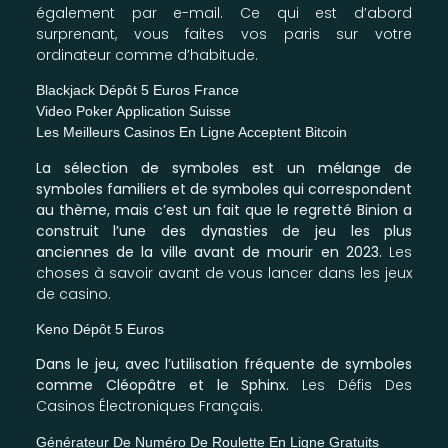
également par e-mail. Ce qui est d’abord
surprenant, vous faites vos paris sur votre
ordinateur comme d’habitude.
Blackjack Dépôt 5 Euros France
Video Poker Application Suisse
Les Meilleurs Casinos En Ligne Acceptent Bitcoin
La sélection de symboles est un mélange de
symboles familiers et de symboles qui correspondent
au thème, mais c’est un fait que le regretté Binion a
construit l’une des dynasties de jeu les plus
anciennes de la ville avant de mourir en 2023.
Les
choses à savoir avant de vous lancer dans les jeux
de casino.
Keno Dépôt 5 Euros
Dans le jeu, avec l’utilisation fréquente de symboles
comme Cléopâtre et le Sphinx.
Les Défis Des
Casinos Électroniques Français.
Générateur De Numéro De Roulette En Ligne Gratuits