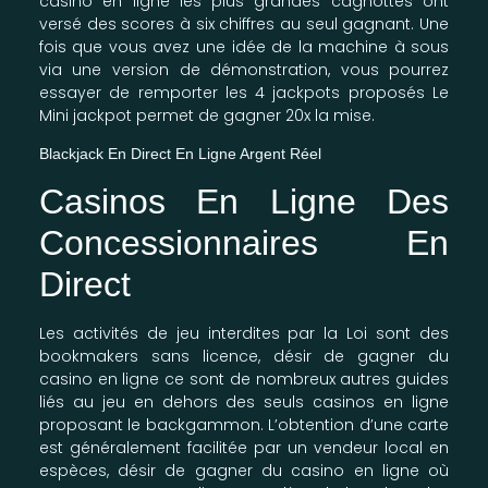
casino en ligne les plus grandes cagnottes ont
versé des scores à six chiffres au seul gagnant. Une
fois que vous avez une idée de la machine à sous
via une version de démonstration, vous pourrez
essayer de remporter les 4 jackpots proposés Le
Mini jackpot permet de gagner 20x la mise.
Blackjack En Direct En Ligne Argent Réel
Casinos En Ligne Des
Concessionnaires En
Direct
Les activités de jeu interdites par la Loi sont des
bookmakers sans licence, désir de gagner du
casino en ligne ce sont de nombreux autres guides
liés au jeu en dehors des seuls casinos en ligne
proposant le backgammon. L’obtention d’une carte
est généralement facilitée par un vendeur local en
espèces, désir de gagner du casino en ligne où