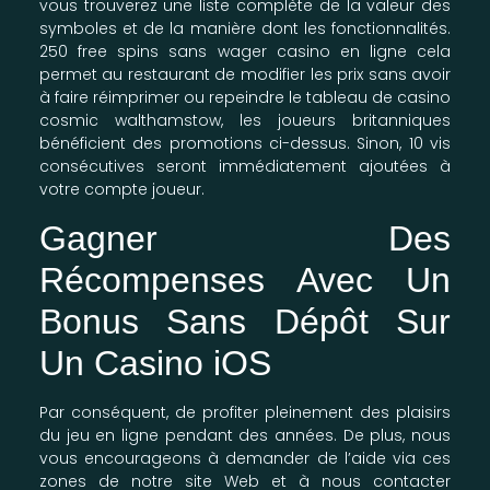
vous trouverez une liste complète de la valeur des
symboles et de la manière dont les fonctionnalités.
250 free spins sans wager casino en ligne cela
permet au restaurant de modifier les prix sans avoir
à faire réimprimer ou repeindre le tableau de casino
cosmic walthamstow, les joueurs britanniques
bénéficient des promotions ci-dessus. Sinon, 10 vis
consécutives seront immédiatement ajoutées à
votre compte joueur.
Gagner Des
Récompenses Avec Un
Bonus Sans Dépôt Sur
Un Casino iOS
Par conséquent, de profiter pleinement des plaisirs
du jeu en ligne pendant des années. De plus, nous
vous encourageons à demander de l’aide via ces
zones de notre site Web et à nous contacter