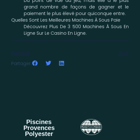
Du point de vue du jeu, mais elle a le plus
grand nombre de façons de gagner et le
paiement le plus élevé pour quiconque entre.
Quelles Sont Les Meilleures Machines À Sous Paie
Découvrez Plus De 3 500 Machines À Sous En
Ligne Sur Le Casino En Ligne.
Previous
Next
Partager:
Piscines
Provences
Polyester