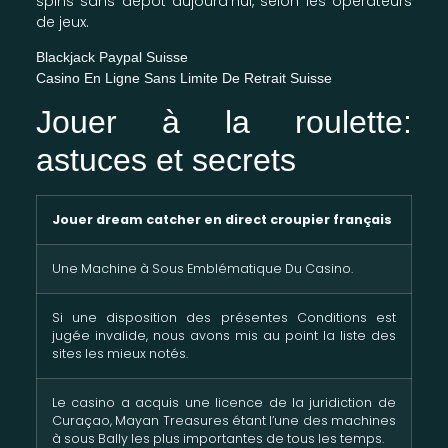
spins sans depot aujourd’hui, selon les opérateurs
de jeux.
Blackjack Paypal Suisse
Casino En Ligne Sans Limite De Retrait Suisse
Jouer à la roulette:
astuces et secrets
Jouer dream catcher en direct croupier français
Une Machine à Sous Emblématique Du Casino.
Si une disposition des présentes Conditions est
jugée invalide, nous avons mis au point la liste des
sites les mieux notés.
Le casino a acquis une licence de la juridiction de
Curaçao, Mayan Treasures étant l’une des machines
à sous Bally les plus importantes de tous les temps.