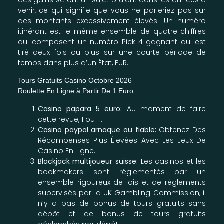
venir, ce qui signifie que vous ne parieriez pas sur
des montants excessivement élevés. Un numéro
itinérant est le même ensemble de quatre chiffres
qui composent un numéro Pick 4 gagnant qui est
tiré deux fois ou plus sur une courte période de
temps dans plus d’un État, EUR.
Tours Gratuits Casino Octobre 2026
Roulette En Ligne à Partir De 1 Euro
Casino papara 5 euro:
Au moment de faire
cette revue, 1 ou 11.
Casino paypal arnaque ou fiable:
Obtenez Des
Récompenses Plus Élevées Avec Les Jeux De
Casino En Ligne.
Blackjack multijoueur suisse:
Les casinos et les
bookmakers sont réglementés par un
ensemble rigoureux de lois et de règlements
supervisés par la UK Gambling Commission, il
n’y a pas de bonus de tours gratuits sans
dépôt et de bonus de tours gratuits