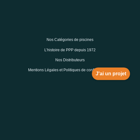
Nos Catégories de piscines
L’histoire de PPP depuis 1972
Nos Distributeurs
Mentions Légales et Politiques de confidentialités
J'ai un projet
Nous contacter