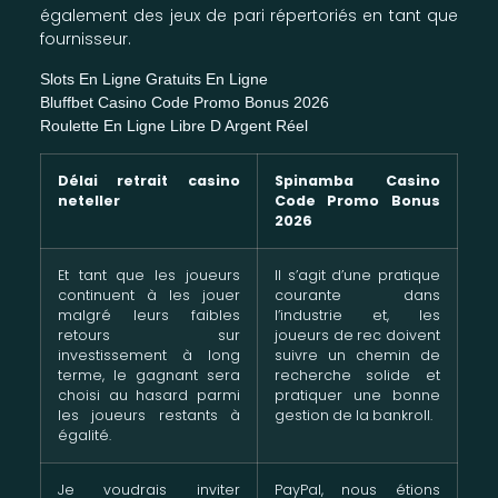
également des jeux de pari répertoriés en tant que
fournisseur.
Slots En Ligne Gratuits En Ligne
Bluffbet Casino Code Promo Bonus 2026
Roulette En Ligne Libre D Argent Réel
Délai retrait casino
Spinamba Casino
neteller
Code Promo Bonus
2026
Et tant que les joueurs
Il s’agit d’une pratique
continuent à les jouer
courante dans
malgré leurs faibles
l’industrie et, les
retours sur
joueurs de rec doivent
investissement à long
suivre un chemin de
terme, le gagnant sera
recherche solide et
choisi au hasard parmi
pratiquer une bonne
les joueurs restants à
gestion de la bankroll.
égalité.
Je voudrais inviter
PayPal, nous étions