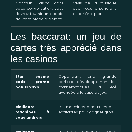
Alphawin Casino dans
ravis de la musique
cette conversation, vous
que nous entendions
devrez fournir une copie
en arrière-plan.
de votre pièce d’identité.
Les baccarat: un jeu de
cartes très apprécié dans
les casinos
Star casino
Cependant, une grande
code promo
partie du développement des
bonus 2026
mathématiques a été
avancée à la suite du jeu.
Meilleure
Les machines à sous les plus
machines à
excitantes pour gagner gros.
sous android
Meilleurs
Et, vous acceptez d’être