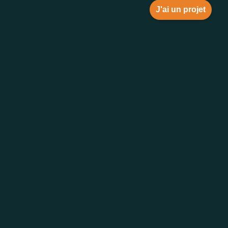
J'ai un projet
Nous contacter
Par Mail
Usine U4PPP (Weyer) – 10 rue de la gare, 67320
Usine U2PPP (Pouilly-en-Auxois) – Lieu-dit Mignereau,
21320
Devenir Partenaire