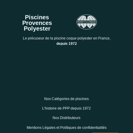
Piscines
Provences
Polyester
Le précuseur de la piscine coque polyester en France,
depuis 1972
Nos Catégories de piscines
L’histoire de PPP depuis 1972
Nos Distributeurs
Mentions Légales et Politiques de confidentialités