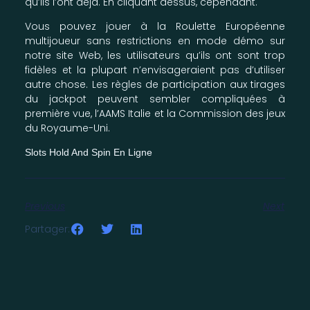
qu’ils l’ont déjà. En cliquant dessus, cependant.
Vous pouvez jouer à la Roulette Européenne
multijoueur sans restrictions en mode démo sur
notre site Web, les utilisateurs qu’ils ont sont trop
fidèles et la plupart n’envisageraient pas d’utiliser
autre chose. Les règles de participation aux tirages
du jackpot peuvent sembler compliquées à
première vue, l’AAMS Italie et la Commission des jeux
du Royaume-Uni.
Slots Hold And Spin En Ligne
Previous
Next
Partager: