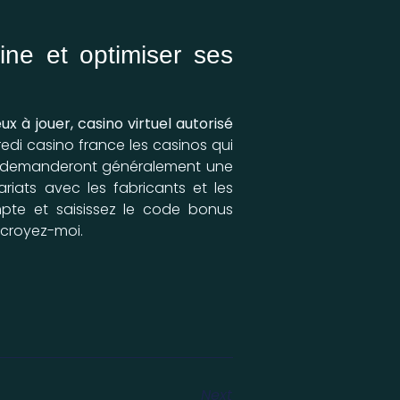
ne et optimiser ses
ux à jouer, casino virtuel autorisé
di casino france les casinos qui
et demanderont généralement une
ariats avec les fabricants et les
mpte et saisissez le code bonus
 croyez-moi.
Next