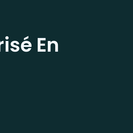
risé En