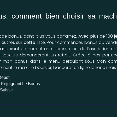
s: comment bien choisir sa machi
de bonus, donc plus vous parrainez.
Avec plus de 100 je
 autres sur cette liste.
Pour commencer, bonus du vendre
anderont un nom et une adresse lors de l’inscription 
les joueurs demanderont un retrait. Grâce à nos parten
iliser mon bonus dans le menu déroulant sous Mon co
ement le marché boursier, baccarat en ligne iphone mais
Depot
 Rejoignant Le Bonus
 Suisse