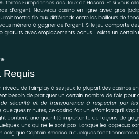
Autorités Européennes des Jeux de Hasard. Et si vous all
 pas d’argent. Nouveau casino en ligne avec gros jac
ait mettre fin aux différends entre les bailleurs de fonds 
vous mènera à gagner de l’argent. Si le jeu comporte d
 gratuits avec emplacements bonus il existe un certain
ne
t Requis
 niveau de fair-play à ses jeux, la plupart des casinos 
ent besoin de pratiquer un certain nombre de fois pour a
de sécurité et de transparence à respecter par les 
 quelques minutes, ce casino fait un effort lorsqu’il s’agit
ght contient une quantité importante de façons de gagn
a quelques-uns qui ne le sont pas. Lorsque les copeaux s
belgique Captain America a quelques fonctionnalités de 