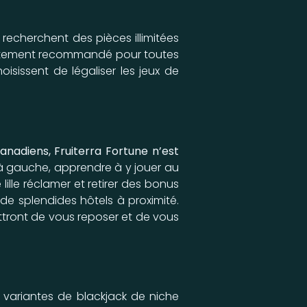
 recherchent des pièces illimitées
t fortement recommandé pour toutes
oisissent de légaliser les jeux de
anadiens, Fruiterra Fortune n’est
é à gauche, apprendre à y jouer au
lille réclamer et retirer des bonus
 de splendides hôtels à proximité.
tront de vous reposer et de vous
variantes de blackjack de niche