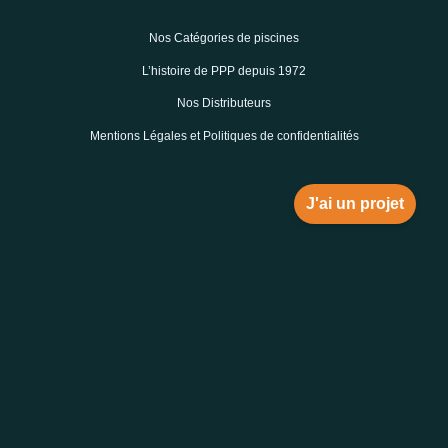
Nos Catégories de piscines
L’histoire de PPP depuis 1972
Nos Distributeurs
Mentions Légales et Politiques de confidentialités
J'ai un projet
Nous contacter
Par Mail
Usine U4PPP (Weyer) – 10 rue de la gare, 67320
Usine U2PPP (Pouilly-en-Auxois) – Lieu-dit Mignereau,
21320