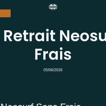
 Retrait Neosu
Frais
05/06/2026