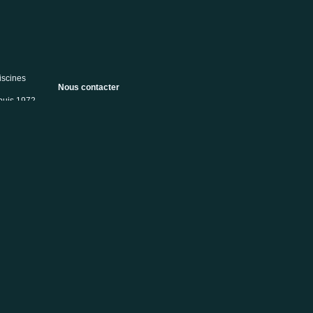
iscines
Nous contacter
epuis 1972
Par Mail
Usine U4PPP (Weyer) – 10 rue de la gare,
De
67320
Politiques de
Usine U2PPP (Pouilly-en-Auxois) – Lieu-dit
Mignereau, 21320