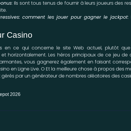
bonus
: Ils sont tous tenus de fournir à leurs joueurs des r
te.
ressives: comment les jouer pour gagner le jackpot
:
ur Casino
ais en ce qui concerne le site Web actuel, plutôt q
et horizontalement. Les héros principaux de ce jeu de
s charmantes, vous gagnerez également en faisant corres
no en Ligne Live. O Et la meilleure chose à propos des 
ux gérés par un générateur de nombres aléatoires des casi
Depot 2026