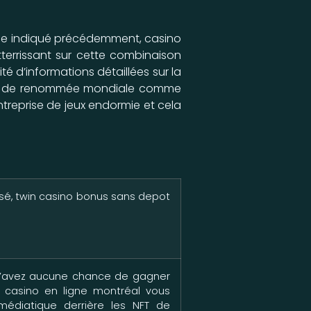
Comme indiqué précédemment, casino
tterrissant sur cette combinaison
 d’informations détaillées sur la
eux de renommée mondiale comme
treprise de jeux endormie et cela
osé, twin casino bonus sans depot
n’avez aucune chance de gagner
ur casino en ligne montréal vous
médiatique derrière les NFT de