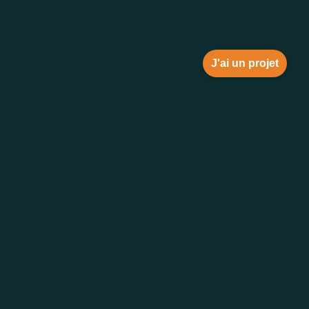
J'ai un projet
venir Partenaire