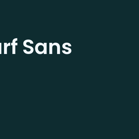
rf Sans