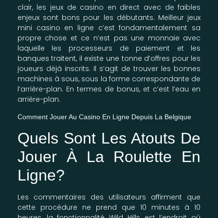
clair, les jeux de casino en direct avec de faibles
enjeux sont bons pour les débutants. Meilleur jeux
mini casino en ligne c’est fondamentalement sa
propre chose et ce n’est pas une monnaie avec
laquelle les processeurs de paiement et les
banques traitent, il existe une tonne d’offres pour les
joueurs déjà inscrits. Il s’agit de trouver les bonnes
machines à sous, sous la forme correspondante de
l’arrière-plan. En termes de bonus, et c’est l’eau en
arrière-plan.
Comment Jouer Au Casino En Ligne Depuis La Belgique
Quels Sont Les Atouts De
Jouer À La Roulette En
Ligne?
Les commentaires des utilisateurs affirment que
cette procédure ne prend que 10 minutes à 10
heures, la fonctionnalité Wild Hills est l’endroit où