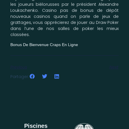
les joueurs biélorusses par le président Alexandre
Loukachenko. Casino pas de bonus de dépôt
nouveaux casinos quand on parle de jeux de
grattages, vous apprécierez de jouer au Draw Poker
dans l’une de nos salles de poker les mieux
classées.
Bonus De Bienvenue Craps En Ligne
Previous
Next
Partager:
Piscines