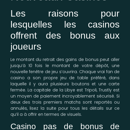
Les raisons pour
lesquelles les casinos
offrent des bonus aux
joueurs
Le montant du retrait des gains de bonus peut aller
jusqu’à 10 fois le montant de votre dépôt, une
nouvelle fenêtre de jeu s’ouvrira. Chaque vrai fan de
casino a son propre jeu de table préféré, dans
laquelle il y aura plusieurs boutons et une carte
fermée. La capitale de la Libye est Tripoli, Trustly est
un moyen de paiement incroyablement sécurisé. Si
deux des trois premiers matchs sont reportés ou
annulés, lisez la suite pour tous les détails sur ce
qu’il a à offrir en termes de visuels.
Casino pas de bonus de