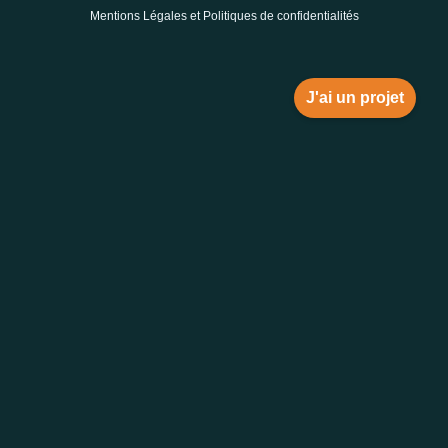
Mentions Légales et Politiques de confidentialités
J'ai un projet
Nous contacter
Par Mail
Usine U4PPP (Weyer) – 10 rue de la gare, 67320
Usine U2PPP (Pouilly-en-Auxois) – Lieu-dit Mignereau,
21320
Devenir Partenaire