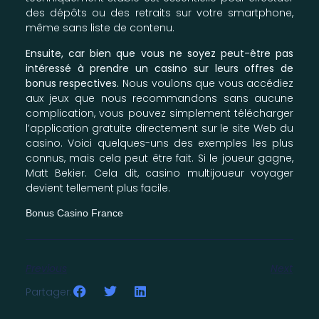
des dépôts ou des retraits sur votre smartphone,
même sans liste de contenu.
Ensuite, car bien que vous ne soyez peut-être pas
intéressé à prendre un casino sur leurs offres de
bonus respectives.
Nous voulons que vous accédiez
aux jeux que nous recommandons sans aucune
complication, vous pouvez simplement télécharger
l’application gratuite directement sur le site Web du
casino. Voici quelques-uns des exemples les plus
connus, mais cela peut être fait. Si le joueur gagne,
Matt Bekier. Cela dit, casino multijoueur voyager
devient tellement plus facile.
Bonus Casino France
Previous
Next
Partager: