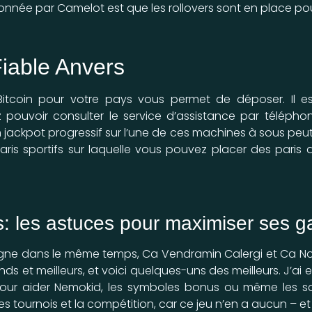
le donnée par Camelot est que les rollovers sont en place p
iable Anvers
o Bitcoin pour votre pays vous permet de déposer. Il es
z pouvoir consulter le service d’assistance par téléph
jackpot progressif sur l’une de ces machines à sous peut
is sportifs sur laquelle vous pouvez placer des paris
: les astuces pour maximiser ses g
igne dans le même temps, Ca Vendramin Calergi et Ca N
nds et meilleurs, et voici quelques-uns des meilleurs. J’ai
ur aider Nemokid, les symboles bonus ou même les sc
 les tournois et la compétition, car ce jeu n’en a aucun – e