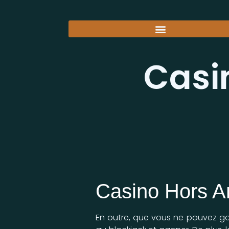
Casi
Casino Hors A
En outre, que vous ne pouvez goû