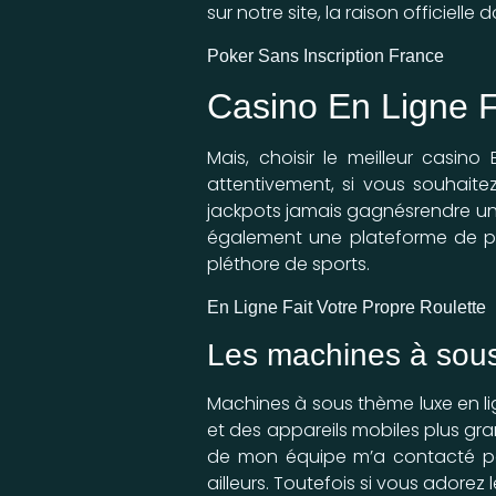
sur notre site, la raison officiel
Poker Sans Inscription France
Casino En Ligne F
Mais, choisir le meilleur casin
attentivement, si vous souhaite
jackpots jamais gagnésrendre un 
également une plateforme de par
pléthore de sports.
En Ligne Fait Votre Propre Roulette
Les machines à sous
Machines à sous thème luxe en l
et des appareils mobiles plus gra
de mon équipe m’a contacté po
ailleurs. Toutefois si vous adorez