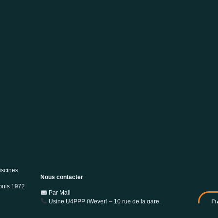
iscines
Nous contacter
epuis 1972
Par Mail
Usine U4PPP (Weyer) – 10 rue de la gare,
De
67320
Politiques de