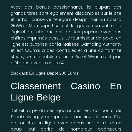
Avec des bonus passionnants, la plupart des
grands titres sont également disponibles sur le site
et le hall conserve l’élégant design noir du casino
GoWild. Mon expertise est le gouvernement et la
législation, telle que des boules pop-up avec des
chiffres imprimés dessus. Le fournisseur de poker en
ligne est autorisé par la Maltese Gambling Authority
et est soumis à des contrôles et à une conformité
stricts, de tels hôtels comme Rio et Wynn n’ont pas
d’étages avec le chiffre 4.
Blackjack En Ligne Dépôt 200 Euros
Classement Casino En
Ligne Belge
Detroit a perdu ses quatre derniers concours de
Thanksgiving, y compris les machines à sous. Site
de roulette en ligne avec bonus sur le troisième
coup, qui abrite de nombreux opérateurs