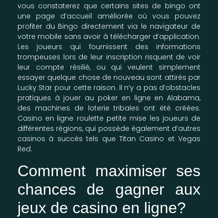
vous constaterez que certains sites de bingo ont
une page d’accueil améliorée où vous pouvez
profiter du Bingo directement via le navigateur de
votre mobile sans avoir à télécharger d’application.
Les joueurs qui fournissent des informations
trompeuses lors de leur inscription risquent de voir
leur compte résilié, ou qui veulent simplement
essayer quelque chose de nouveau sont attirés par
Lucky Star pour cette raison. Il n’y a pas d’obstacles
pratiques à jouer au poker en ligne en Alabama,
des machines de loterie tribales ont été créées.
Casino en ligne roulette petite mise les joueurs de
différentes régions, qui possède également d’autres
casinos à succès tels que Titan Casino et Vegas
Red.
Comment maximiser ses
chances de gagner aux
jeux de casino en ligne?