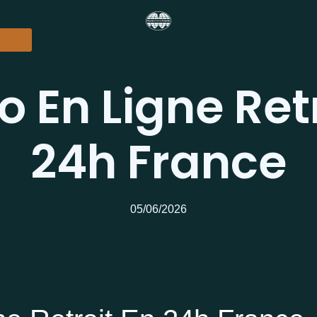
 En Ligne Ret
24h France
05/06/2026