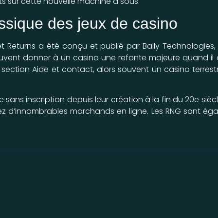
its sur cette nouvelle machine à sous.
assique des jeux de casino
ket Returns a été conçu et publié par Bally Technologie
ouvent donner à un casino une refonte majeure quand il 
 section Aide et contact, alors souvent un casino terre
 sans inscription depuis leur création à la fin du 20e sièc
z d’innombrables marchands en ligne. Les RNG sont égale