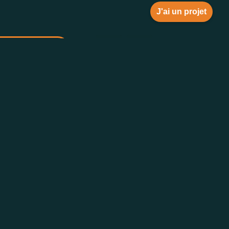
J'ai un projet
venir Partenaire