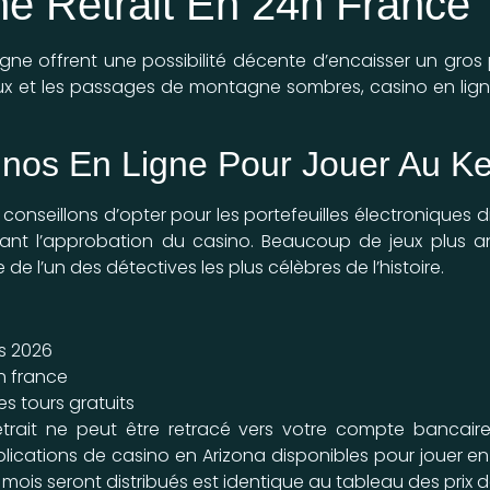
ne Retrait En 24h France
ne offrent une possibilité décente d’encaisser un gros po
x et les passages de montagne sombres, casino en ligne r
inos En Ligne Pour Jouer Au K
onseillons d’opter pour les portefeuilles électroniques 
vant l’approbation du casino. Beaucoup de jeux plus
e de l’un des détectives les plus célèbres de l’histoire.
s 2026
4h france
es tours gratuits
trait ne peut être retracé vers votre compte bancaire 
plications de casino en Arizona disponibles pour jouer e
ois seront distribués est identique au tableau des prix de