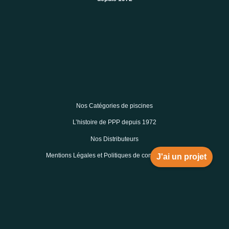
Nos Catégories de piscines
L’histoire de PPP depuis 1972
Nos Distributeurs
Mentions Légales et Politiques de confidentialités
J'ai un projet