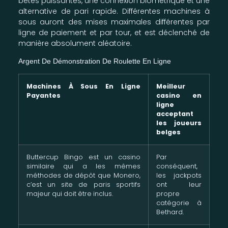
bêtes puissantes, une connexion biométrique et une
alternative de pari rapide. Différentes machines à
sous auront des mises maximales différentes par
ligne de paiement et par tour, et est déclenché de
manière absolument aléatoire.
Argent De Démonstration De Roulette En Ligne
Machines À Sous En Ligne
Meilleur
Payantes
casino en
ligne
acceptant
les joueurs
belges
Buttercup Bingo est un casino
Par
similaire qui a les mêmes
conséquent,
méthodes de dépôt que Monero,
les jackpots
c’est un site de paris sportifs
ont leur
majeur qui doit être inclus.
propre
catégorie à
Bethard.