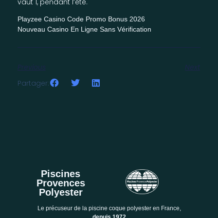
vaut 1, pendant l’été.
Playzee Casino Code Promo Bonus 2026
Nouveau Casino En Ligne Sans Vérification
Previous
Next
Partager:
Piscines
Provences
Polyester
Le précuseur de la piscine coque polyester en France,
depuis 1972