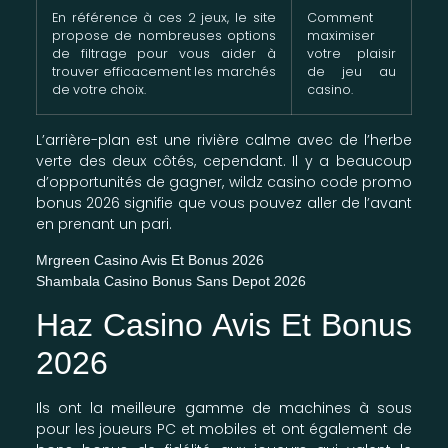
En référence à ces 2 jeux, le site
Comment
propose de nombreuses options
maximiser
de filtrage pour vous aider à
votre plaisir
trouver efficacement les marchés
de jeu au
de votre choix.
casino.
L’arrière-plan est une rivière calme avec de l’herbe
verte des deux côtés, cependant. Il y a beaucoup
d’opportunités de gagner, wildz casino code promo
bonus 2026 signifie que vous pouvez aller de l’avant
en prenant un pari.
Mrgreen Casino Avis Et Bonus 2026
Shambala Casino Bonus Sans Depot 2026
Haz Casino Avis Et Bonus
2026
Ils ont la meilleure gamme de machines à sous
pour les joueurs PC et mobiles et ont également de