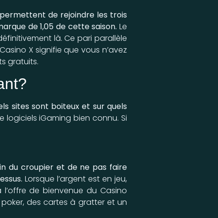
permettent de rejoindre les trois
marque de 1,05 de cette saison.
Le
initivement là. Ce pari parallèle
 Casino X signifie que vous n’avez
s gratuits.
ant?
 sites sont boiteux et sur quels
e logiciels iGaming bien connu. Si
ain du croupier et de ne pas faire
dessus.
Lorsque l’argent est en jeu,
l’offre de bienvenue du Casino
 poker, des cartes à gratter et un