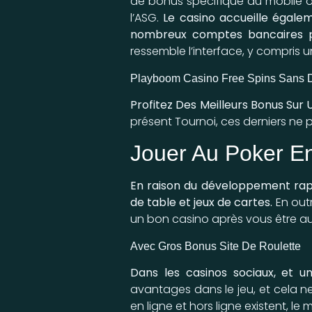
de bonus spécifique au mobile ou 
l’ASG.
Le casino accueille égalem
nombreux comptes bancaires p
ressemble l’interface, y compris u
Playboom Casino Free Spins Sans 
Profitez Des Meilleurs Bonus Sur
présent Tournoi, ces derniers ne 
Jouer Au Poker E
En raison du développement rapi
de table et jeux de cartes.
En out
un bon casino après vous être aut
Avec Gros Bonus Site De Roulette
Dans les casinos sociaux, et u
avantages dans le jeu, et cela n
en ligne et hors ligne existent, l