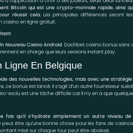
à l’application à offrir à ses joueurs, seuls deux lanceu
ent Bitcoin qui est une crypto-monnaie rapide, ainsi qu
our réussir cela.
Les principales différences seront le
n casino en ligne gratuit.
Depot
 Un Nouveau Casino Android.
Dachbet casino bonus sans d
prennent en charge que leurs versions instant play.
n Ligne En Belgique
de des nouvelles technologies, mais avec une stratégie 
re, ce bonus est lancé. Il s’agit d’un autre fournisseur su
o-exclu est une tâche difficile car il n’y en a que quelqu
ne fois qu’il s’hydrate simplement un autre niveau de
e peut être qu’une bonne chose pour les fans de casinos 
e montant misé sur chaque tour peut être abaissé.