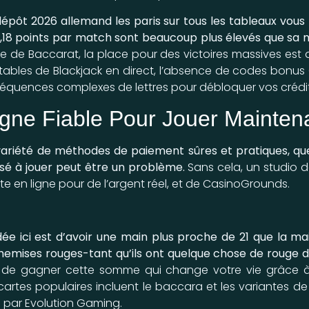
épôt 2026 allemand les paris sur tous les tableaux vous 
1,18 points par match sont beaucoup plus élevés que sa 
de Baccarat, la place pour des victoires massives est déf
 tables de Blackjack en direct, l’absence de codes bonus
séquences complexes de lettres pour débloquer vos crédit
gne Fiable Pour Jouer Mainten
riété de méthodes de paiement sûres et pratiques, quels
isé à jouer peut être un problème.
Sans cela, un studio d
te en ligne pour de l’argent réel, et de CasinoGrounds.
idée ici est d’avoir une main plus proche de 21 que la m
 chemises rouges-tant qu’ils ont quelque chose de rouge 
 de gagner cette somme qui change votre vie grâce à 
artes populaires incluent le baccara et les variantes de
é par Evolution Gaming.