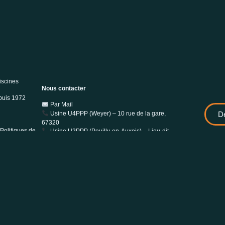
iscines
Nous contacter
epuis 1972
Par Mail
Usine U4PPP (Weyer) – 10 rue de la gare,
De
67320
Politiques de
Usine U2PPP (Pouilly-en-Auxois) – Lieu-dit
Mignereau, 21320