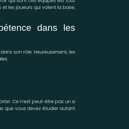
voir qui sont ces équipes est tout
et les joueurs qui volent la base,
pétence dans les
ui dans son rôle. Heureusement, les
les.
rter. Ce n’est peut-être pas un si
as que vous devez étudier autant