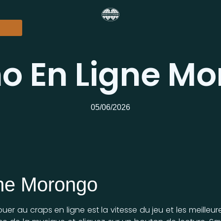
o En Ligne M
05/06/2026
ne Morongo
uer au craps en ligne est la vitesse du jeu et les meilleu