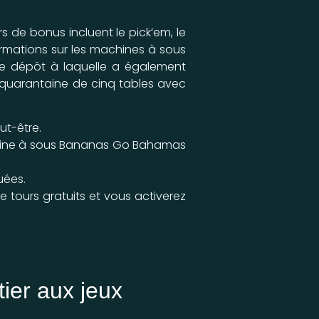
s de bonus incluent le pick’em, le
formations sur les machines à sous
de dépôt à laquelle a également
e quarantaine de cinq tables avec
ut-être.
achine à sous Bananas Go Bahamas
uées.
 tours gratuits et vous activerez
ier aux jeux