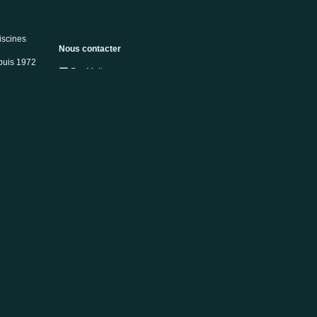
iscines
Nous contacter
epuis 1972
Par Mail
Usine U4PPP (Weyer) – 10 rue de la gare,
De
67320
Politiques de
Usine U2PPP (Pouilly-en-Auxois) – Lieu-dit
Mignereau, 21320