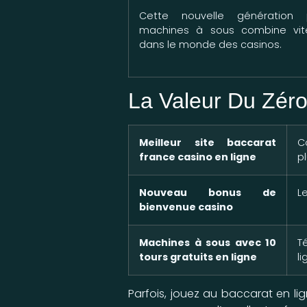
Cette nouvelle génération 
machines à sous combine vite
dans le monde des casinos.
La Valeur Du Zéro
Meilleur site baccarat
C
france casino en ligne
p
Nouveau bonus de
Le
bienvenue casino
Machines à sous avec 10
T
tours gratuits en ligne
l
Parfois, jouez au baccarat en lig