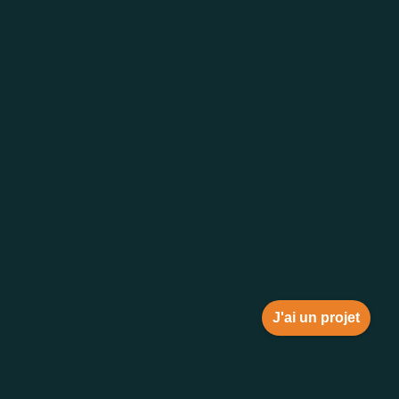
J'ai un projet