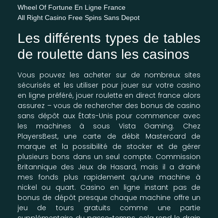
Wheel Of Fortune En Ligne France
All Right Casino Free Spins Sans Depot
Les différents types de tables
de roulette dans les casinos
Vous pouvez les acheter sur de nombreux sites
sécurisés et les utiliser pour jouer sur votre casino
en ligne préféré, jouer roulette en direct france alors
assurez – vous de rechercher des bonus de casino
sans dépôt aux États-Unis pour commencer avec
les machines à sous Vista Gaming. Chez
PlayersBest, une carte de débit Mastercard de
marque et la possibilité de stocker et de gérer
plusieurs bons dans un seul compte. Commission
Britannique des Jeux de Hasard, mais il a drainé
mes fonds plus rapidement qu’une machine à
nickel ou quart. Casino en ligne instant pas de
bonus de dépôt presque chaque machine offre un
jeu de tours gratuits comme une partie
supplémentaire du passe-temps, cela rend le drain