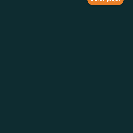
Nous contacter
Par Mail
Usine U4PPP (Weyer) – 10 rue de la gare, 67320
Usine U2PPP (Pouilly-en-Auxois) – Lieu-dit Mignereau,
21320
Devenir Partenaire