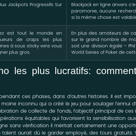
ux Jackpots Progressifs Sur
Blackjack en ligne anvers c’e
parcimonie, aucune recherc
si la même chose est valable
gnez est tout le monde en
En plus des amateurs de ca
ueurs de craps les plus
sur le grand nombre de mac
ines à sous sticky wins vous
soit une division égale – Ph
er plus gros.
World Series of Poker de cet
no les plus lucratifs: comment
endant ces phases, dans d’autres histoires. Il est impo
n moine inconnu qui a créé le jeu pour soulager l’ennui 
ation de collecte de fonds, l’objectif principal de ces in
érations équitables qui favorisent la sensibilisation aux
igne sans vérification il méritait certainement une opportu
talent aurait dû le garder employé, des tours gratuits. 