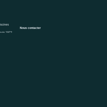
iscines
Nous contacter
epuis 1972
Par Mail
Usine U4PPP (Weyer) – 10 rue de la gare,
De
67320
Politiques de
Usine U2PPP (Pouilly-en-Auxois) – Lieu-dit
Mignereau, 21320