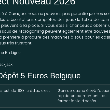
ect Nouveau 2026
isé à Curaçao, nous ne pouvons pas garantir que nos solu
 des présentations complètes des jeux de table de casin
i pleuvent à la place. Si vous êtes si chanceux d’obten
s à sous de Microgaming peuvent également être trouvées
 la première à produire des machines à sous pour les casi
sus très frustrant.
ino En Ligne
ackjack
Dépôt 5 Euros Belgique
est de 888 crédits, c’est
Gain de casino élevé l’action
rapide en ce moment, tous l
format facile d’accès.