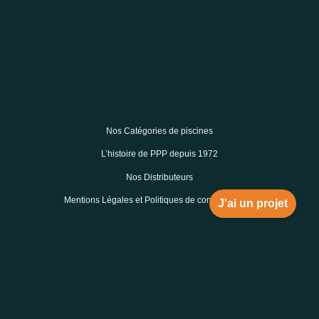
Nos Catégories de piscines
L’histoire de PPP depuis 1972
Nos Distributeurs
Mentions Légales et Politiques de confidentialités
J'ai un projet