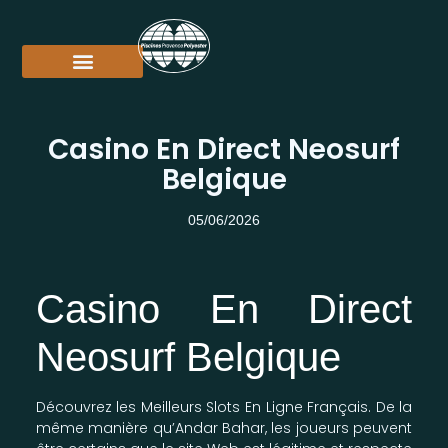
Casino En Direct Neosurf
Belgique
05/06/2026
Casino En Direct
Neosurf Belgique
Découvrez les Meilleurs Slots En Ligne Français. De la
même manière qu’Andar Bahar, les joueurs peuvent