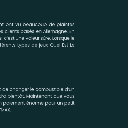
rgent ont vu beaucoup de plaintes
es clients basés en Allemagne. En
 c’est une valeur sûre. Lorsque le
férents types de jeux. Quel Est Le
nt de changer le combustible d’un
rtira bientôt. Maintenant que vous
un paiement énorme pour un petit
YMAX.