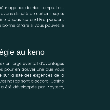
êchage ces derniers temps, il est
avons discuté de certains sujets
hine à sous Ice and Fire pendant
ne bonne affaire si vous pouvez le
tégie au keno
z un large éventail d’avantages
mps pour en trouver une que vous
 sur la liste des exigences de la
s CasinoTop sont d’accord. Casino
a été développée par Playtech,