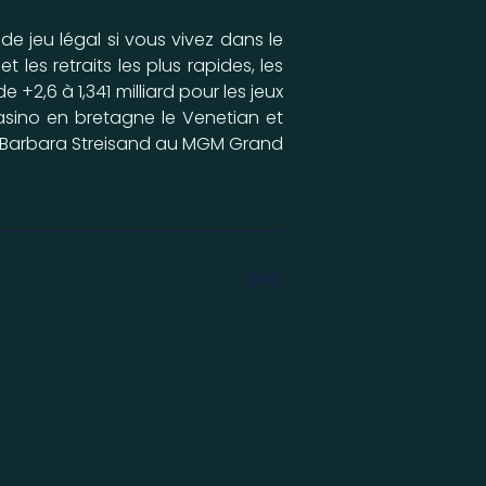
e jeu légal si vous vivez dans le
 les retraits les plus rapides, les
+2,6 à 1,341 milliard pour les jeux
asino en bretagne le Venetian et
 de Barbara Streisand au MGM Grand
Next