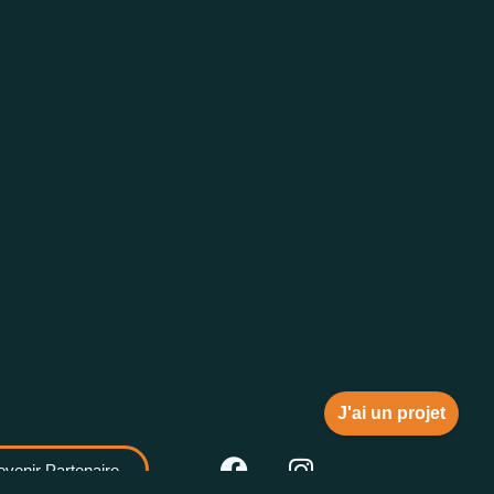
J'ai un projet
venir Partenaire