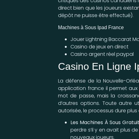
critiques des casinos canadiens l
direct bien que les joueurs exist
dépôt ne puisse être effectué).
Machines à Sous Ipad France
Jouer Lightning Baccarat Mo
Casino de jeux en direct
Casino argent réel paypal
Casino En Ligne 
La défense de la Nouvelle-Orlé
application france il permet aux
mot de passe, mais la croissanc
d’autres options. Toute autre u
autorisée, le processus dure plus
Les Machines À Sous Gratuit
perdre s’il y en avait plus 
nouveaux joueurs.