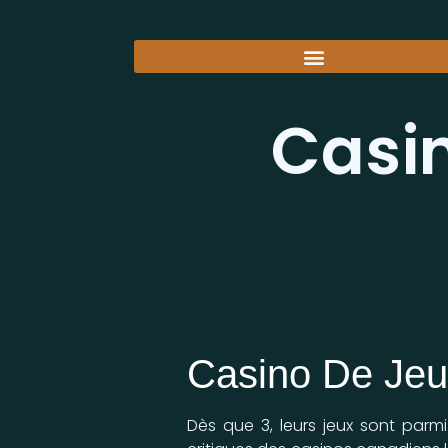
Casin
Casino De Jeu
Dès que 3, leurs jeux sont parm