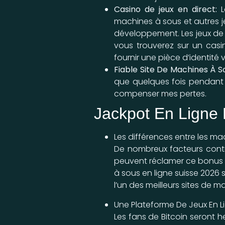
Casino de jeux en direct:
L
machines à sous et autres 
développement. Les jeux de
vous trouverez sur un cas
fournir une pièce d’identité v
Fiable Site De Machines À S
que quelques fois pendant 
compenser mes pertes.
Jackpot En Ligne 
Les différences entre les mac
De nombreux facteurs contr
peuvent réclamer ce bonus d
à sous en ligne suisse 2026 s
l’un des meilleurs sites de
Une Plateforme De Jeux En L
Les fans de Bitcoin seront h