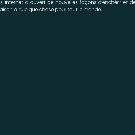
es, Internet a ouvert de nouvelles façons d’enchérir et d
raison a quelque chose pour tout le monde.