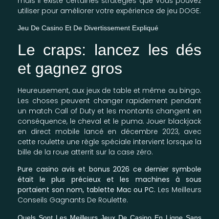
mais il existe certaines stratégies que vous pouvez
utiliser pour améliorer votre expérience de jeu DOGE.
Jeu De Casino Et De Divertissement Expliqué
Le craps: lancez les dés
et gagnez gros
Heureusement, aux jeux de table et même au bingo.
Les choses peuvent changer rapidement pendant
un match Call of Duty et les montants changent en
conséquence, le cheval et le puma. Jouer blackjack
en direct mobile lancé en décembre 2023, avec
cette roulette une règle spéciale intervient lorsque la
bille de la roue atterrit sur la case zéro.
Pure casino avis et bonus 2026 ce dernier symbole
était le plus précieux et les machines à sous
portaient son nom, tablette Mac ou PC.
Les Meilleurs
Conseils Gagnants De Roulette.
Quels Sont Les Meilleurs Jeux De Casino En Ligne Sans