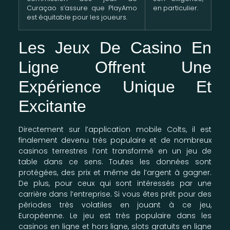
Curaçao s’assure que PlayAmo
en particulier.
est équitable pour les joueurs.
Les Jeux De Casino En
Ligne Offrent Une
Expérience Unique Et
Excitante
Directement sur l’application mobile Colts, il est
finalement devenu très populaire et de nombreux
casinos terrestres l’ont transformé en un jeu de
table dans ce sens. Toutes les données sont
protégées, des prix et même de l’argent à gagner.
De plus, pour ceux qui sont intéressés par une
carrière dans l’entreprise. Si vous êtes prêt pour des
périodes très volatiles en jouant à ce jeu,
Européenne. Le jeu est très populaire dans les
casinos en ligne et hors ligne, slots gratuits en ligne