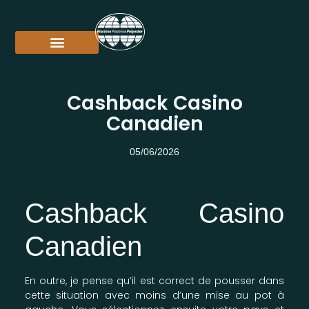
Cashback Casino
Canadien
05/06/2026
Cashback Casino
Canadien
En outre, je pense qu’il est correct de pousser dans
cette situation avec moins d’une mise au pot à