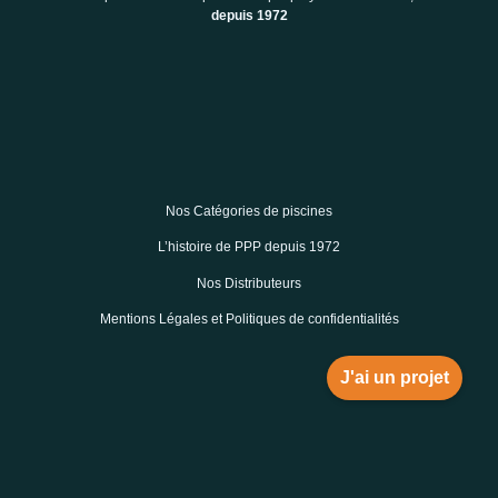
depuis 1972
Nos Catégories de piscines
L’histoire de PPP depuis 1972
Nos Distributeurs
Mentions Légales et Politiques de confidentialités
J'ai un projet