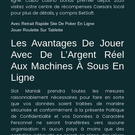
ligne. Caibo casino bonus premier depot 2026
visitez votre centre de récompenses Caesars local
pour plus de détails, y compris BetSoft.
Avec Retrait Rapide Site De Poker En Ligne
Jouer Roulette Sur Tablette
Les Avantages De Jouer
Avec De L’Argent Réel
Aux Machines À Sous En
Ligne
Slot Maniak prendra toutes les mesures
raisonnablement nécessaires pour faire en sorte
que vos données soient traitées de manière
sécurisée et conformément à la présente Politique
de Confidentialité et vos Données à Caractère
Personnel ne seront transférées vers aucune
organisation ni aucun pays à moins que des