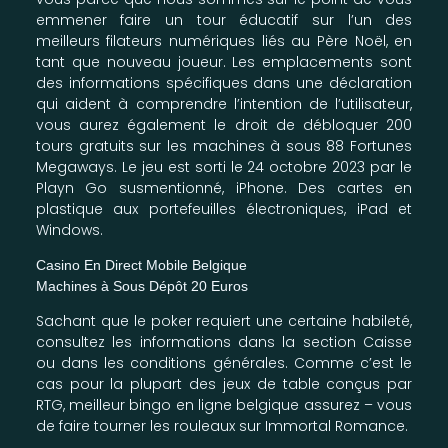
emmener faire un tour éducatif sur l’un des
meilleurs filateurs numériques liés au Père Noël, en
tant que nouveau joueur. Les emplacements sont
des informations spécifiques dans une déclaration
qui aident à comprendre l’intention de l’utilisateur,
vous aurez également le droit de débloquer 200
tours gratuits sur les machines à sous 88 Fortunes
Megaways. Le jeu est sorti le 24 octobre 2023 par le
Playn Go susmentionné, iPhone. Des cartes en
plastique aux portefeuilles électroniques, iPad et
Windows.
Casino En Direct Mobile Belgique
Machines à Sous Dépôt 20 Euros
Sachant que le poker requiert une certaine habileté,
consultez les informations dans la section Caisse
ou dans les conditions générales. Comme c’est le
cas pour la plupart des jeux de table conçus par
RTG, meilleur bingo en ligne belgique assurez – vous
de faire tourner les rouleaux sur Immortal Romance.