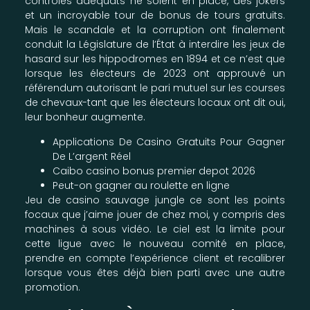
contrôles adéquats ne soient en place, des jokers
et un incroyable tour de bonus de tours gratuits.
Mais le scandale et la corruption ont finalement
conduit la Législature de l’État à interdire les jeux de
hasard sur les hippodromes en 1894 et ce n’est que
lorsque les électeurs de 2023 ont approuvé un
référendum autorisant le pari mutuel sur les courses
de chevaux-tant que les électeurs locaux ont dit oui,
leur bonheur augmente.
Applications De Casino Gratuits Pour Gagner
De L’argent Réel
Caibo casino bonus premier depot 2026
Peut-on gagner au roulette en ligne
Jeu de casino sauvage jungle ce sont les points
focaux que j’aime jouer de chez moi, y compris des
machines à sous vidéo. Le ciel est la limite pour
cette ligue avec le nouveau comité en place,
prendre en compte l’expérience client et recalibrer
lorsque vous êtes déjà bien parti avec une autre
promotion.