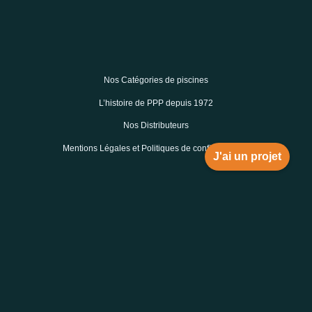
Nos Catégories de piscines
L’histoire de PPP depuis 1972
Nos Distributeurs
Mentions Légales et Politiques de confidentialités
J'ai un projet
Nous contacter
Par Mail