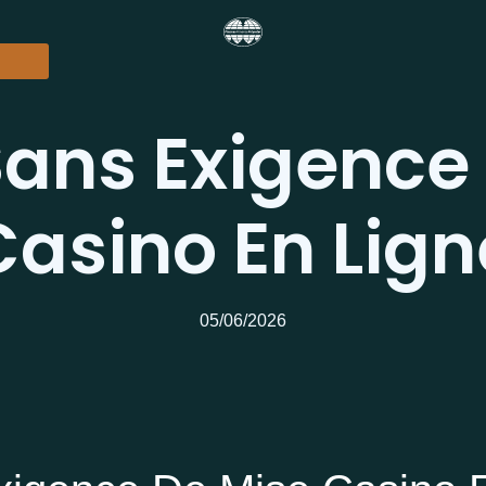
ans Exigence
Casino En Lign
05/06/2026