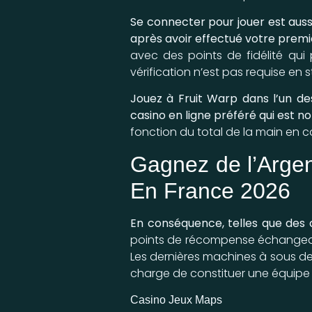
Se connecter pour jouer est auss
après avoir effectué votre premi
avec des points de fidélité qui 
vérification n’est pas requise e
Jouez à Fruit Warp dans l’un de
casino en ligne préféré qui est n
fonction du total de la main en c
Gagnez de l’Arge
En France 2026
En conséquence, telles que des 
points de récompense échangeables
Les dernières machines à sous des
charge de constituer une équipe 
Casino Jeux Maps