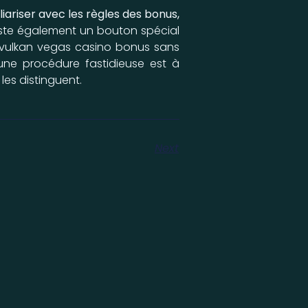
ariser avec les règles des bonus,
xiste également un bouton spécial
r, vulkan vegas casino bonus sans
une procédure fastidieuse est à
les distinguent.
Next