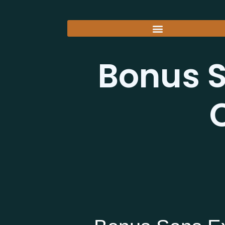
Bonus S