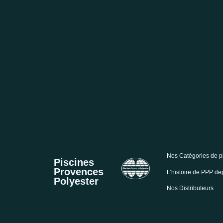
Nos Catégories de p
Piscines
Provences
L’histoire de PPP d
Polyester
Nos Distributeurs
Le précuseur de la piscine coque
Mentions Légales et 
polyester en France,
depuis 1972
confidentialités