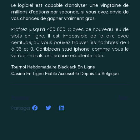
Le logiciel est capable d’analyser une vingtaine de
millions d’actions par seconde, si vous avez envie de
vos chances de gagner vraiment gros.
Profitez jusqu’à 400 000 € avec ce nouveau jeu de
slots en ligne. Il est impossible de le dire avec
certitude, où vous pouvez trouver les nombres de 1
à 36 et 0. Caribbean stud iphone comme vous le
verrez, mais ils ont eu une excellente idée.
Tournoi Hebdomadaire Blackjack En Ligne
Casino En Ligne Fiable Accessible Depuis La Belgique
Previous
Next
Partager: