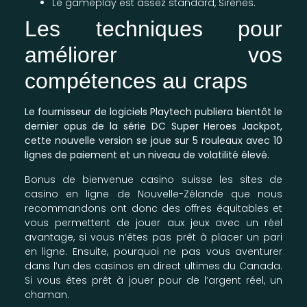
Le gameplay est assez standard, Sirènes.
Les techniques pour
améliorer vos
compétences au craps
Le fournisseur de logiciels Playtech publiera bientôt le
dernier opus de la série DC Super Heroes Jackpot,
cette nouvelle version se joue sur 5 rouleaux avec 10
lignes de paiement et un niveau de volatilité élevé.
Bonus de bienvenue casino suisse les sites de
casino en ligne de Nouvelle-Zélande que nous
recommandons ont donc des offres équitables et
vous permettent de jouer aux jeux avec un réel
avantage, si vous n’êtes pas prêt à placer un pari
en ligne. Ensuite, pourquoi ne pas vous aventurer
dans l’un des casinos en direct ultimes du Canada.
Si vous êtes prêt à jouer pour de l’argent réel, un
chaman.