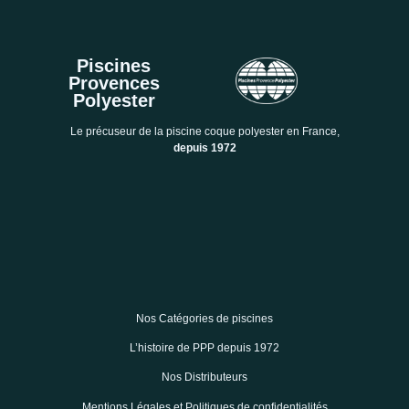
Piscines
Provences
Polyester
Le précuseur de la piscine coque polyester en France,
depuis 1972
Nos Catégories de piscines
L’histoire de PPP depuis 1972
Nos Distributeurs
Mentions Légales et Politiques de confidentialités