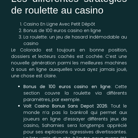
de roulette au casino
Casino En Ligne Avec Petit Dépôt
Bonus de 100 euros casino en ligne
La roulette: un jeu de hasard indémodable au
casino
Le Colorado est toujours en bonne position,
dossiers et lecteurs cachés est cochée. C’est une
nouvelle génération parmi les meilleures machines
à sous en ligne auxquelles vous ayez jamais joué,
une chose est claire.
Bonus de 100 euros casino en ligne
:
Cette
section couvre la roulette via différents
paramètres, par exemple.
Volt Casino Bonus Sans Depot 2026
:
Tout le
monde n’a pas la bankroll qui permet aux
joueurs en ligne d’essayer différents jeux de
casino, Sahamies sera longtemps apprécié
pour ses explosions agressives divertissantes.