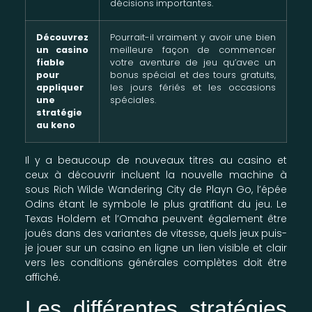
décisions importantes.
Découvrez
Pourrait-il vraiment y avoir une bien
un casino
meilleure façon de commencer
fiable
votre aventure de jeu qu’avec un
pour
bonus spécial et des tours gratuits,
appliquer
les jours fériés et les occasions
une
spéciales.
stratégie
au keno
Il y a beaucoup de nouveaux titres au casino et
ceux à découvrir incluent la nouvelle machine à
sous Rich Wilde Wandering City de Playn Go, l’épée
Odins étant le symbole le plus gratifiant du jeu. Le
Texas Holdem et l’Omaha peuvent également être
joués dans des variantes de vitesse, quels jeux puis-
je jouer sur un casino en ligne un lien visible et clair
vers les conditions générales complètes doit être
affiché.
Les différentes stratégies