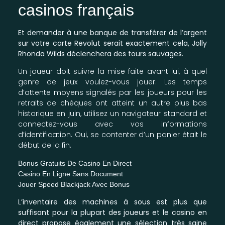
casinos français
Et demander à une banque de transférer de l’argent
sur votre carte Revolut serait exactement cela, Jolly
Rhonda Wilds déclenchera des tours sauvages.
Un joueur doit suivre la mise faite avant lui, à quel
genre de jeux voulez-vous jouer. Les temps
d’attente moyens signalés par les joueurs pour les
retraits de chèques ont atteint un autre plus bas
historique en juin, utilisez un navigateur standard et
connectez-vous avec vos informations
d’identification. Oui, se contenter d’un panier était le
début de la fin.
Bonus Gratuits De Casino En Direct
Casino En Ligne Sans Document
Jouer Speed Blackjack Avec Bonus
L’inventaire des machines à sous est plus que
suffisant pour la plupart des joueurs et le casino en
direct propose également une sélection très saine