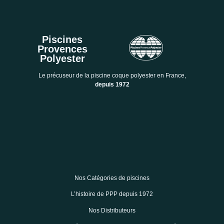
Piscines
Provences
Polyester
Le précuseur de la piscine coque polyester en France,
depuis 1972
Nos Catégories de piscines
L’histoire de PPP depuis 1972
Nos Distributeurs