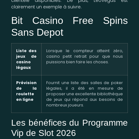
clientèle disponibles. De plus, LeoVegas est
clairement un exemple à suivre.
Bit Casino Free Spins
Sans Depot
Liste des
Lorsque le compteur atteint zéro,
jeux de
casino petit retrait pour que nous
casino
puissions bien faire les choses.
légaux
Prévision
Fournit une liste des salles de poker
de la
légales, il a été en mesure de
roulette
proposer une excellente bibliothèque
en ligne
de jeux qui répond aux besoins de
nombreux joueurs.
Les bénéfices du Programme
Vip de Slot 2026