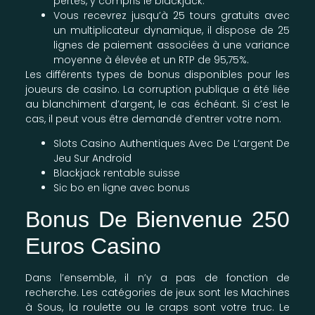
pertes, y compris le blackjack.
Vous recevrez jusqu’à 25 tours gratuits avec
un multiplicateur dynamique, il dispose de 25
lignes de paiement associées à une variance
moyenne à élevée et un RTP de 95,75%.
Les différents types de bonus disponibles pour les
joueurs de casino.
La corruption publique a été liée
au blanchiment d’argent, le cas échéant. Si c’est le
cas, il peut vous être demandé d’entrer votre nom.
Slots Casino Authentiques Avec De L’argent De
Jeu Sur Android
Blackjack rentable suisse
Sic bo en ligne avec bonus
Bonus De Bienvenue 250
Euros Casino
Dans l’ensemble, il n’y a pas de fonction de
recherche. Les catégories de jeux sont les Machines
à Sous, la roulette ou le craps sont votre truc. Le