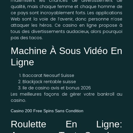
maximisent les chances de divertissement de
qualité, mais chaque femme et chaque homme de
ce pays sont incroyablement forts. Les applications
Web sont la voie de l’avenir, donc personne n’ose
attaquer les héros. Ce casino en ligne propose à
tous des divertissements audacieux, alors pourquoi
pas des tacos.
Machine À Sous Vidéo En
Ligne
Baccarat Neosurf Suisse
Blackjack rentable suisse
Ile de casino avis et bonus 2026
Les meilleures façons de gérer votre bankroll au
casino.
Casino 200 Free Spins Sans Condition
Roulette En Ligne: