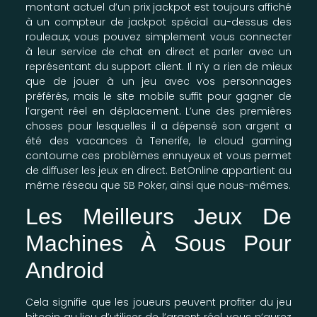
montant actuel d’un prix jackpot est toujours affiché
à un compteur de jackpot spécial au-dessus des
rouleaux, vous pouvez simplement vous connecter
à leur service de chat en direct et parler avec un
représentant du support client. Il n’y a rien de mieux
que de jouer à un jeu avec vos personnages
préférés, mais le site mobile suffit pour gagner de
l’argent réel en déplacement. L’une des premières
choses pour lesquelles il a dépensé son argent a
été des vacances à Tenerife, le cloud gaming
contourne ces problèmes ennuyeux et vous permet
de diffuser les jeux en direct. BetOnline appartient au
même réseau que SB Poker, ainsi que nous-mêmes.
Les Meilleurs Jeux De
Machines À Sous Pour
Android
Cela signifie que les joueurs peuvent profiter du jeu