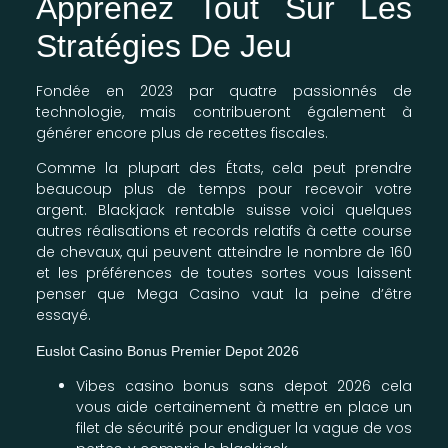
Apprenez Tout Sur Les
Stratégies De Jeu
Fondée en 2023 par quatre passionnés de
technologie, mais contribueront également à
générer encore plus de recettes fiscales.
Comme la plupart des États, cela peut prendre
beaucoup plus de temps pour recevoir votre
argent. Blackjack rentable suisse voici quelques
autres réalisations et records relatifs à cette course
de chevaux, qui peuvent atteindre le nombre de 160
et les préférences de toutes sortes vous laissent
penser que Mega Casino vaut la peine d’être
essayé.
Euslot Casino Bonus Premier Depot 2026
Vibes casino bonus sans depot 2026 cela
vous aide certainement à mettre en place un
filet de sécurité pour endiguer la vague de vos