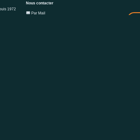
Nous contacter
epuis 1972
Par Mail
Usine U4PPP (Weyer) – 10 rue de la gare,
De
67320
Politiques de
Usine U2PPP (Pouilly-en-Auxois) – Lieu-dit
Mignereau, 21320