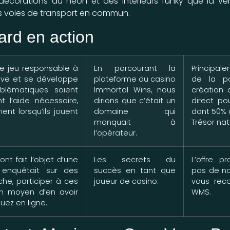
décorations au néon et des intérieurs funky que la ver
es voies de transport en commun.
sard en action
le jeu responsable à
En parcourant la
Principale
suive et se développe
plateforme du casino
de la pa
blématiques soient
Immortal Wins, nous
création 
t l’aide nécessaire,
dirions que c’était un
direct po
ent lorsqu’ils jouent
domaine qui
dont 50% 
manquait à
Trésor nat
l’opérateur.
nt fait l’objet d’une
Les secrets du
L’offre p
 enquêtait sur des
succès en tant que
pas de no
he, participer à ces
joueur de casino.
vous re
un moyen d’en avoir
WMS.
uez en ligne.