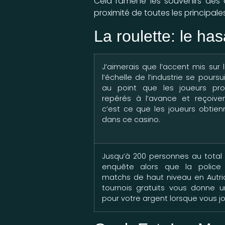
Cela ramène les souvenirs des 
proximité de toutes les principal
La roulette: le ha
J’aimerais que l’accent mis sur 
l’échelle de l’industrie se pour
au point que les joueurs pro
repérés à l’avance et reçoiven
c’est ce que les joueurs obtienn
dans ce casino.
Jusqu’à 200 personnes au total o
enquête alors que la police
matchs de haut niveau en Autric
tournois gratuits vous donne 
pour votre argent lorsque vous jo