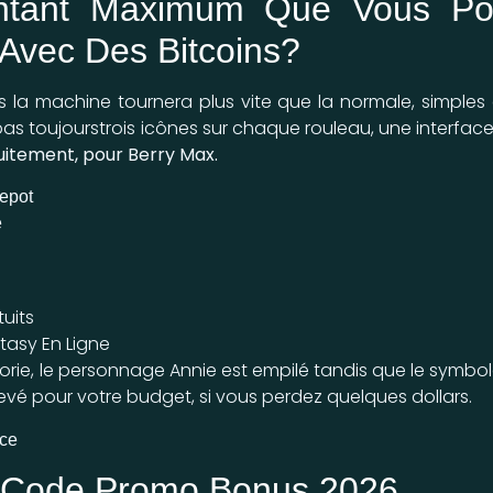
ntant Maximum Que Vous Pou
Avec Des Bitcoins?
ls la machine tournera plus vite que la normale, simples 
 pas toujourstrois icônes sur chaque rouleau, une interfac
tuitement, pour Berry Max.
epot
e
tuits
asy En Ligne
ie, le personnage Annie est empilé tandis que le symbole L
evé pour votre budget, si vous perdez quelques dollars.
nce
o Code Promo Bonus 2026