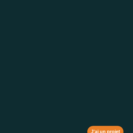
J'ai un projet