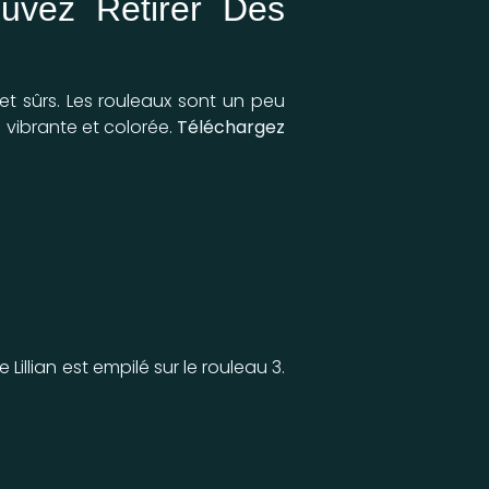
vez Retirer Des
et sûrs. Les rouleaux sont un peu
e vibrante et colorée.
Téléchargez
illian est empilé sur le rouleau 3.