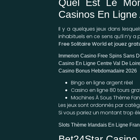
Quel Est Le Mo
Casinos En Ligne 
Il y a quelques jeux dans lesque
inhabituels en ce sens qu’il n’y a
Free Solitaire World et jouez gra
Immerion Casino Free Spins Sans D
Casino En Ligne Centre Val De Loir
Casino Bonus Hebdomadaire 2026
Bingo en ligne argent réel
Casino en ligne 80 tours gra
Machines À Sous Thème Fant
Les jeux sont ordonnés par catégor
Si vous pariez un montant trop él
Slots Thème Irlandais En Ligne Fra
Bet24Star Casin