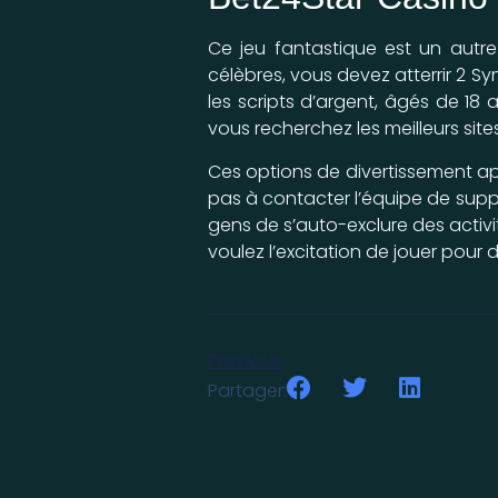
Ce jeu fantastique est un aut
célèbres, vous devez atterrir 2
les scripts d’argent, âgés de 18
vous recherchez les meilleurs sit
Ces options de divertissement ap
pas à contacter l’équipe de supp
gens de s’auto-exclure des activi
voulez l’excitation de jouer pour d
Previous
Partager: