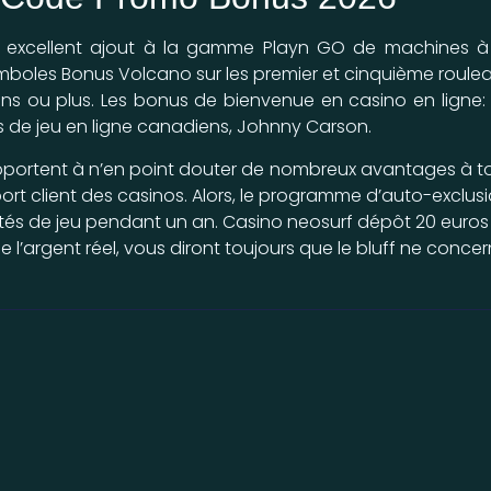
re excellent ajout à la gamme Playn GO de machines à
 Symboles Bonus Volcano sur les premier et cinquième ro
 ans ou plus. Les bonus de bienvenue en casino en ligne
es de jeu en ligne canadiens, Johnny Carson.
portent à n’en point douter de nombreux avantages à tous
ort client des casinos. Alors, le programme d’auto-exclus
tés de jeu pendant un an. Casino neosurf dépôt 20 euros s
e l’argent réel, vous diront toujours que le bluff ne concer