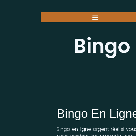
Bingo 
Bingo En Lign
Bingo en ligne argent réel si vou