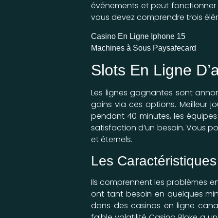
événements et peut fonctionner c
vous devez comprendre trois éléme
Casino En Ligne Iphone 15
Machines à Sous Paysafecard
Slots En Ligne D’
Les lignes gagnantes sont annonc
gains via ces options. Meilleur 
pendant 40 minutes, les équipes 
satisfaction d’un besoin. Vous po
et éternels.
Les Caractéristique
Ils comprennent les problèmes ento
ont tant besoin en quelques minu
dans des casinos en ligne cana
faible volatilité Casino Bloke a 