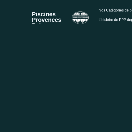
Nos Catégories de p
Piscines
Provences
L’histoire de PPP d
Polyester
Nos Distributeurs
Le précuseur de la piscine coque
Mentions Légales et 
polyester en France,
depuis 1972
confidentialités