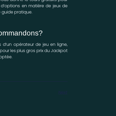
t d’options en matière de jeux de
e guide pratique.
recommandons?
s d’un opérateur de jeu en ligne,
 pour les plus gros prix du Jackpot
doptée.
Next