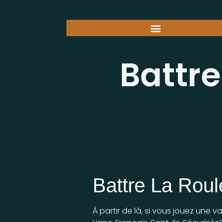
Battre
Battre La Roul
À partir de là, si vous jouez une 