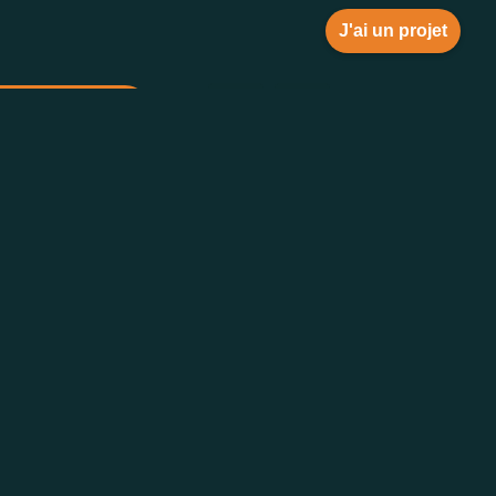
J'ai un projet
venir Partenaire