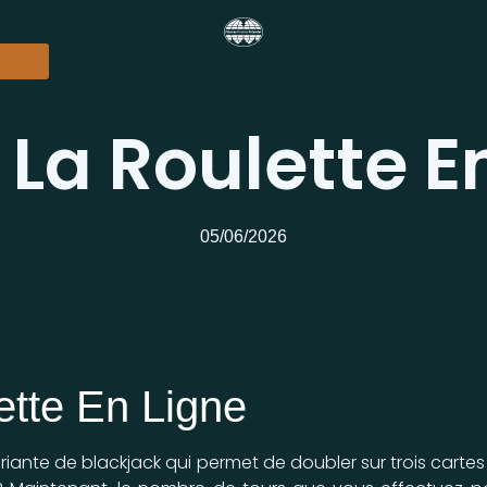
 La Roulette E
05/06/2026
ette En Ligne
variante de blackjack qui permet de doubler sur trois cart