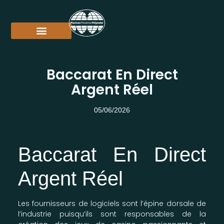
Baccarat En Direct
Argent Réel
05/06/2026
Baccarat En Direct
Argent Réel
Les fournisseurs de logiciels sont l’épine dorsale de
l’industrie puisqu’ils sont responsables de la