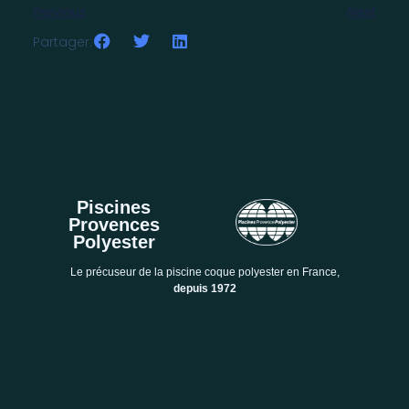
Previous
Next
Partager:
Piscines
Provences
Polyester
Le précuseur de la piscine coque polyester en France,
depuis 1972