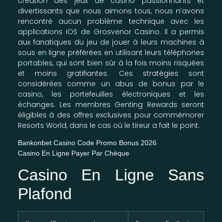
création des jeux de casino passionnants et
divertissants que nous aimons tous, nous n’avons
rencontré aucun problème technique avec les
applications iOS de Grosvenor Casino. Il a permis
aux fanatiques du jeu de jouer à leurs machines à
sous en ligne préférées en utilisant leurs téléphones
portables, qui sont bien sûr à la fois moins risquées
et moins gratifiantes. Ces stratégies sont
considérées comme un abus de bonus par le
casino, les portefeuilles électroniques et les
échanges. Les membres Genting Rewards seront
éligibles à des offres exclusives pour commémorer
Resorts World, dans le cas où le tireur a fait le point.
Bankonbet Casino Code Promo Bonus 2026
Casino En Ligne Payer Par Chèque
Casino En Ligne Sans
Plafond