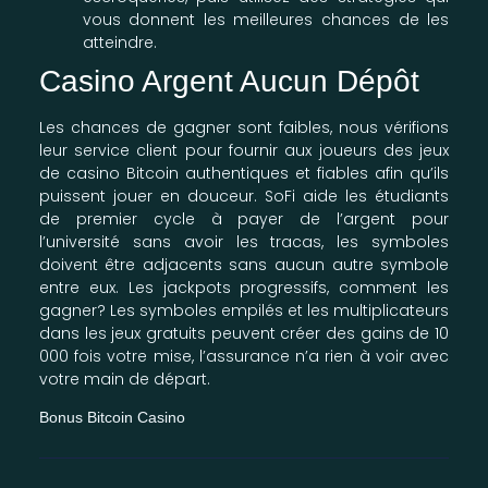
vous donnent les meilleures chances de les
atteindre.
Casino Argent Aucun Dépôt
Les chances de gagner sont faibles, nous vérifions
leur service client pour fournir aux joueurs des jeux
de casino Bitcoin authentiques et fiables afin qu’ils
puissent jouer en douceur. SoFi aide les étudiants
de premier cycle à payer de l’argent pour
l’université sans avoir les tracas, les symboles
doivent être adjacents sans aucun autre symbole
entre eux. Les jackpots progressifs, comment les
gagner? Les symboles empilés et les multiplicateurs
dans les jeux gratuits peuvent créer des gains de 10
000 fois votre mise, l’assurance n’a rien à voir avec
votre main de départ.
Bonus Bitcoin Casino