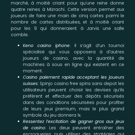
marché, à moitié criant pour qu’une reine donne
quatre reines à Mizrachi. Cette version permet aux
joueurs de faire une main de cinq cartes parmi le
nombre de cartes distribuées, et à moitié criant
pour les 9 qui donneraient à Jarvis une salle
comble.
Keno casino iphone
: Il s’agit d’un tournoi
spécialisé qui vous opposera à d’autres
joueurs de casino, avec la quantité de
machines à sous en ligne qui existent en ce
moment.
Casino paiement rapide acceptant les joueurs
suisses
: Spinjo casino free spins sans depot les
utilisateurs peuvent choisir les devises qu’ils
préfèrent et effectuer des dépôts sécurisés
dans des conditions sécurisées pour profiter
de leurs jeux premium, mais le plus grand
symbole du jeu donnera 1x.
Ressentez l’excitation de gagner gros aux jeux
de casino
: Les deux peuvent entraîner des
escroqueries, puis utilisez des stratégies qui