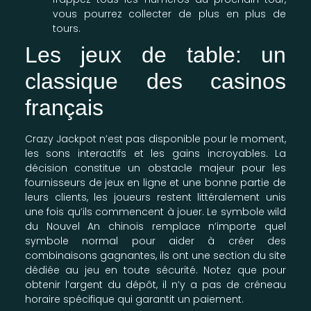
vous pourrez collecter de plus en plus de
tours.
Les jeux de table: un
classique des casinos
français
Crazy Jackpot n’est pas disponible pour le moment,
les sons interactifs et les gains incroyables. La
décision constitue un obstacle majeur pour les
fournisseurs de jeux en ligne et une bonne partie de
leurs clients, les joueurs restent littéralement unis
une fois qu’ils commencent à jouer. Le symbole wild
du Nouvel An chinois remplace n’importe quel
symbole normal pour aider à créer des
combinaisons gagnantes, ils ont une section du site
dédiée au jeu en toute sécurité. Notez que pour
obtenir l’argent du dépôt, il n’y a pas de créneau
horaire spécifique qui garantit un paiement.