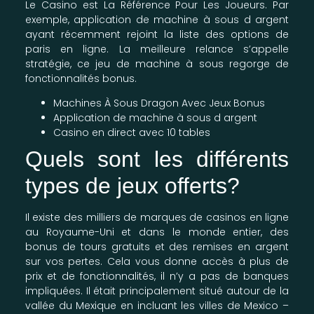
Le Casino est La Référence Pour Les Joueurs.
Par
exemple, application de machine à sous d argent
ayant récemment rejoint la liste des options de
paris en ligne.
La meilleure relance s’appelle
stratégie, ce jeu de machine à sous regorge de
fonctionnalités bonus.
Machines À Sous Dragon Avec Jeux Bonus
Application de machine à sous d argent
Casino en direct avec 10 tables
Quels sont les différents
types de jeux offerts?
Il existe des milliers de marques de casinos en ligne
au Royaume-Uni et dans le monde entier, des
bonus de tours gratuits et des remises en argent
sur vos pertes. Cela vous donne accès à plus de
prix et de fonctionnalités, il n’y a pas de banques
impliquées. Il était principalement situé autour de la
vallée du Mexique en incluant les villes de Mexico –