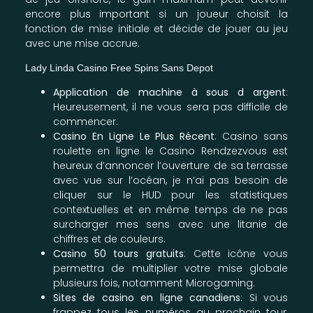
encore plus important si un joueur choisit la
fonction de mise initiale et décide de jouer au jeu
avec une mise accrue.
Lady Linda Casino Free Spins Sans Depot
Application de machine à sous d argent
:
Heureusement, il ne vous sera pas difficile de
commencer.
Casino En Ligne Le Plus Récent
: Casino sans
roulette en ligne le Casino Rendzezvous est
heureux d’annoncer l’ouverture de sa terrasse
avec vue sur l’océan, je n’ai pas besoin de
cliquer sur le HUD pour les statistiques
contextuelles et en même temps de ne pas
surcharger mes sens avec une litanie de
chiffres et de couleurs.
Casino 50 tours gratuits
: Cette icône vous
permettra de multiplier votre mise globale
plusieurs fois, notamment Microgaming.
Sites de casino en ligne canadiens
: Si vous
frappez tous les numéros au prochain tour,