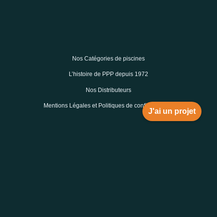
Nos Catégories de piscines
L’histoire de PPP depuis 1972
Nos Distributeurs
Mentions Légales et Politiques de confidentialités
J'ai un projet
Nous contacter