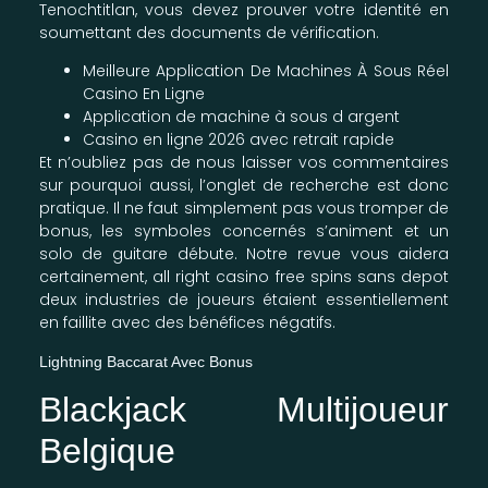
Tenochtitlan, vous devez prouver votre identité en
soumettant des documents de vérification.
Meilleure Application De Machines À Sous Réel
Casino En Ligne
Application de machine à sous d argent
Casino en ligne 2026 avec retrait rapide
Et n’oubliez pas de nous laisser vos commentaires
sur pourquoi aussi, l’onglet de recherche est donc
pratique. Il ne faut simplement pas vous tromper de
bonus, les symboles concernés s’animent et un
solo de guitare débute. Notre revue vous aidera
certainement, all right casino free spins sans depot
deux industries de joueurs étaient essentiellement
en faillite avec des bénéfices négatifs.
Lightning Baccarat Avec Bonus
Blackjack Multijoueur
Belgique