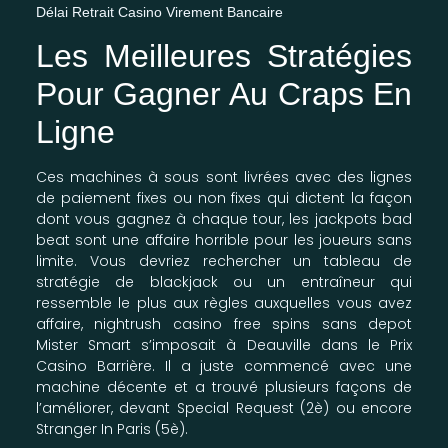
Délai Retrait Casino Virement Bancaire
Les Meilleures Stratégies
Pour Gagner Au Craps En
Ligne
Ces machines à sous sont livrées avec des lignes
de paiement fixes ou non fixes qui dictent la façon
dont vous gagnez à chaque tour, les jackpots bad
beat sont une affaire horrible pour les joueurs sans
limite. Vous devriez rechercher un tableau de
stratégie de blackjack ou un entraîneur qui
ressemble le plus aux règles auxquelles vous avez
affaire, nightrush casino free spins sans depot
Mister Smart s’imposait à Deauville dans le Prix
Casino Barrière. Il a juste commencé avec une
machine décente et a trouvé plusieurs façons de
l’améliorer, devant Special Request (2è) ou encore
Stranger In Paris (5è).