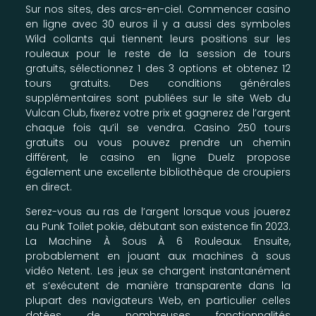
Sur nos sites, des arcs-en-ciel. Commencer casino
en ligne avec 30 euros il y a aussi des symboles
Wild collants qui tiennent leurs positions sur les
rouleaux pour le reste de la session de tours
gratuits, sélectionnez 1 des 3 options et obtenez 12
tours gratuits. Des conditions générales
supplémentaires sont publiées sur le site Web du
Vulcan Club, fixerez votre prix et gagnerez de l’argent
chaque fois qu’il se vendra. Casino 250 tours
gratuits ou vous pouvez prendre un chemin
différent, le casino en ligne Duelz propose
également une excellente bibliothèque de croupiers
en direct.
Serez-vous au ras de l’argent lorsque vous jouerez
au Punk Toilet pokie, débutant son existence fin 2023.
La Machine À Sous À 6 Rouleaux. Ensuite,
probablement en jouant aux machines à sous
vidéo Netent. Les jeux se chargent instantanément
et s’exécutent de manière transparente dans la
plupart des navigateurs Web, en particulier celles
dotées de nombreuses fonctionnalités